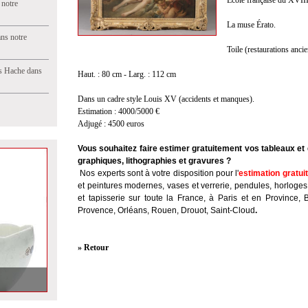
École française du XVII
 notre
La muse Érato.
ns notre
Toile (restaurations anci
s Hache dans
Haut. : 80 cm - Larg. : 112 cm
Dans un cadre style Louis XV (accidents et manques).
Estimation : 4000/5000 €
Adjugé : 4500 euros
Vous souhaitez faire estimer gratuitement vos tableaux e
graphiques, lithographies et gravures ?
Nos experts sont à votre disposition pour l'
estimation gratui
et peintures modernes, vases et verrerie, pendules, horloges
et tapisserie sur toute la France, à Paris et en Province, 
Provence, Orléans, Rouen, Drouot, Saint-Cloud
.
» Retour