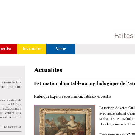
pertise
Inventaire
Vente
Actualités
 la manufacture
Estimation d'un tableau mythologique de l'at
tre prochaine
Rubrique
Expertise et estimation
,
Tableaux et dessins
des ventes de
teau de Maîtres
La maison de vente Guill
n collaboration
uite vendra aux
avec notre cabinet d'exp
on de la fin du
tableau à sujet mythologiq
Boucher, dimanche 13 oc
» En savoir plus