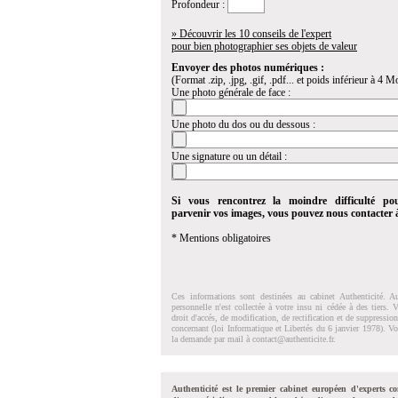
Profondeur :
» Découvrir les 10 conseils de l'expert
pour bien photographier ses objets de valeur
Envoyer des photos numériques :
(Format .zip, .jpg, .gif, .pdf... et poids inférieur à 4 Mo
Une photo générale de face :
Une photo du dos ou du dessous :
Une signature ou un détail :
Si vous rencontrez la moindre difficulté po
parvenir vos images, vous pouvez nous contacter
* Mentions obligatoires
Ces informations sont destinées au cabinet Authenticité. A
personnelle n'est collectée à votre insu ni cédée à des tiers.
droit d'accés, de modification, de rectification et de suppressi
concernant (loi Informatique et Libertés du 6 janvier 1978). V
la demande par mail à
contact@authenticite.fr
.
Authenticité est le premier cabinet européen d'experts co