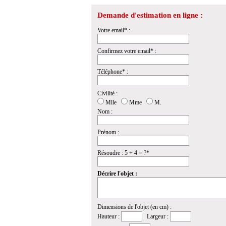
Demande d'estimation en ligne :
Votre email* :
Confirmez votre email* :
Téléphone* :
Civilité :
Mlle
Mme
M.
Nom :
Prénom :
Résoudre : 5 + 4 = ?*
Décrire l'objet :
Dimensions de l'objet (en cm) :
Hauteur :
Largeur :