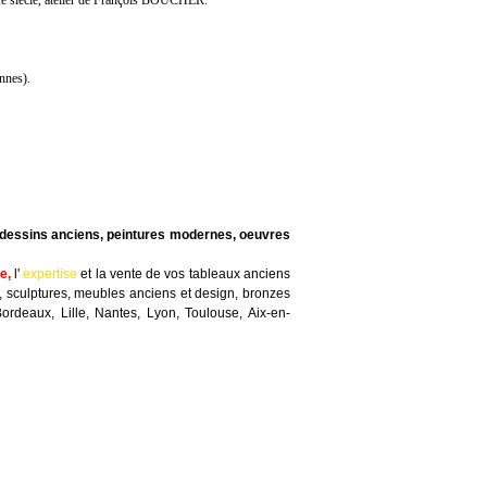
Ie siècle, atelier de François BOUCHER.
ennes).
t dessins anciens, peintures modernes, oeuvres
te
,
l'
expertise
et la
vente
de vos tableaux anciens
, sculptures, meubles anciens et design, bronzes
Bordeaux, Lille, Nantes, Lyon, Toulouse, Aix-en-