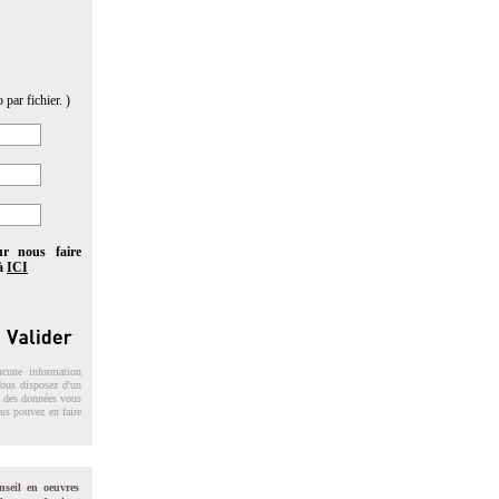
 par fichier. )
ur nous faire
 à
ICI
ucune information
 Vous disposez d'un
on des données vous
ous pouvez en faire
nseil en oeuvres