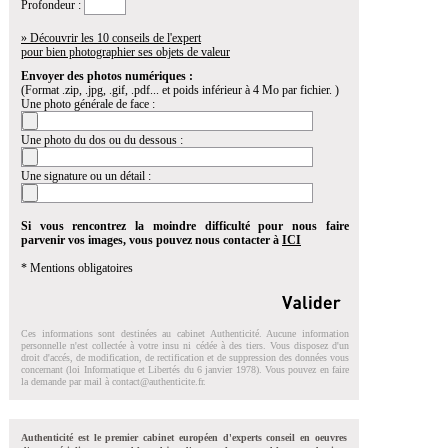
Profondeur :
» Découvrir les 10 conseils de l'expert
pour bien photographier ses objets de valeur
Envoyer des photos numériques :
(Format .zip, .jpg, .gif, .pdf... et poids inférieur à 4 Mo par fichier. )
Une photo générale de face :
Une photo du dos ou du dessous :
Une signature ou un détail :
Si vous rencontrez la moindre difficulté pour nous faire
parvenir vos images, vous pouvez nous contacter à
ICI
* Mentions obligatoires
Ces informations sont destinées au cabinet Authenticité. Aucune information
personnelle n'est collectée à votre insu ni cédée à des tiers. Vous disposez d'un
droit d'accés, de modification, de rectification et de suppression des données vous
concernant (loi Informatique et Libertés du 6 janvier 1978). Vous pouvez en faire
la demande par mail à
contact@authenticite.fr
.
Authenticité est le premier cabinet européen d'experts conseil en oeuvres