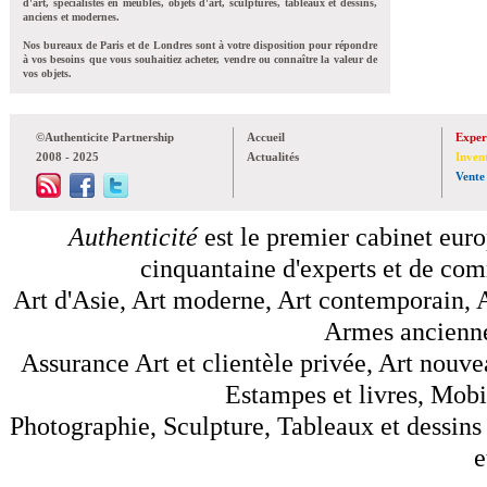
d'art, spécialistes en meubles, objets d'art, sculptures, tableaux et dessins,
anciens et modernes.
Nos bureaux de Paris et de Londres sont à votre disposition pour répondre
à vos besoins que vous souhaitiez acheter, vendre ou connaître la valeur de
vos objets.
©Authenticite Partnership
Accueil
Exper
2008 - 2025
Actualités
Inven
Vente
Authenticité
est le premier cabinet euro
cinquantaine d'experts et de comm
Art d'Asie, Art moderne, Art contemporain, A
Armes anciennes
Assurance Art et clientèle privée, Art nouve
Estampes et livres, Mobil
Photographie, Sculpture, Tableaux et dessins 
e