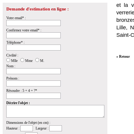
et la
v
Demande d'estimation en ligne :
verrer
Votre email* :
bronzes
Lille,
Confirmez votre email* :
Saint-
Téléphone* :
Civilité :
» Retour
Mlle
Mme
M.
Nom :
Prénom :
Résoudre : 5 + 4 = ?*
Décrire l'objet :
Dimensions de l'objet (en cm) :
Hauteur :
Largeur :