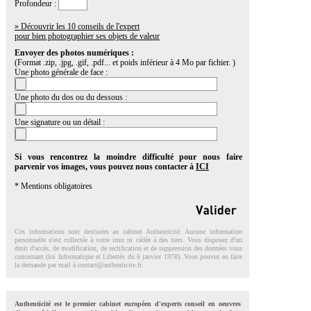
Profondeur :
» Découvrir les 10 conseils de l'expert
pour bien photographier ses objets de valeur
Envoyer des photos numériques :
(Format .zip, .jpg, .gif, .pdf... et poids inférieur à 4 Mo par fichier. )
Une photo générale de face :
Une photo du dos ou du dessous :
Une signature ou un détail :
Si vous rencontrez la moindre difficulté pour nous faire
parvenir vos images, vous pouvez nous contacter à
ICI
* Mentions obligatoires
Ces informations sont destinées au cabinet Authenticité. Aucune information
personnelle n'est collectée à votre insu ni cédée à des tiers. Vous disposez d'un
droit d'accés, de modification, de rectification et de suppression des données vous
concernant (loi Informatique et Libertés du 6 janvier 1978). Vous pouvez en faire
la demande par mail à
contact@authenticite.fr
.
Authenticité est le premier cabinet européen d'experts conseil en oeuvres