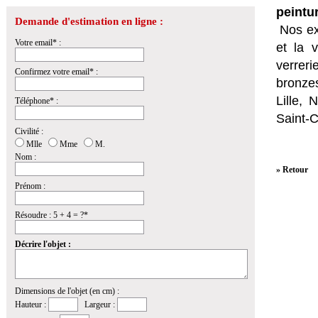
peintu
Demande d'estimation en ligne :
Nos ex
Votre email* :
et la
v
verrer
Confirmez votre email* :
bronzes
Lille,
Téléphone* :
Saint-
Civilité :
Mlle
Mme
M.
Nom :
» Retour
Prénom :
Résoudre : 5 + 4 = ?*
Décrire l'objet :
Dimensions de l'objet (en cm) :
Hauteur :
Largeur :