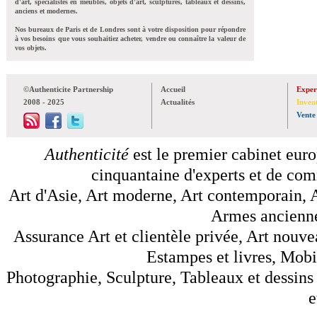
d'art, spécialistes en meubles, objets d'art, sculptures, tableaux et dessins,
anciens et modernes.
Nos bureaux de Paris et de Londres sont à votre disposition pour répondre
à vos besoins que vous souhaitiez acheter, vendre ou connaître la valeur de
vos objets.
©Authenticite Partnership
Accueil
Exper
2008 - 2025
Actualités
Inven
Vente
Authenticité
est le premier cabinet euro
cinquantaine d'experts et de comm
Art d'Asie, Art moderne, Art contemporain, A
Armes anciennes
Assurance Art et clientèle privée, Art nouve
Estampes et livres, Mobil
Photographie, Sculpture, Tableaux et dessins 
e