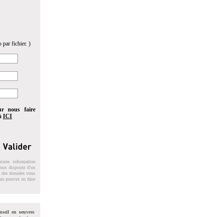
 par fichier. )
ur nous faire
 à
ICI
ucune information
 Vous disposez d'un
on des données vous
ous pouvez en faire
nseil en oeuvres