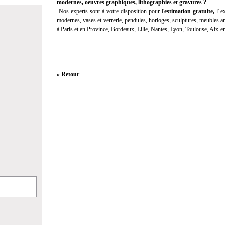
modernes, oeuvres graphiques, lithographies et gravures ?
Nos experts sont à votre disposition pour l'
estimation gratuite
,
l'
ex
modernes, vases et verrerie, pendules, horloges, sculptures, meubles anc
à Paris et en Province, Bordeaux, Lille, Nantes, Lyon, Toulouse, Aix-
» Retour