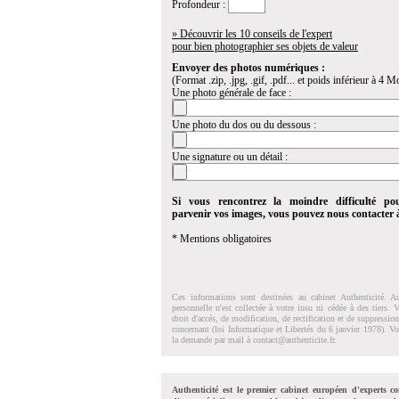
Profondeur :
» Découvrir les 10 conseils de l'expert
pour bien photographier ses objets de valeur
Envoyer des photos numériques :
(Format .zip, .jpg, .gif, .pdf... et poids inférieur à 4 Mo
Une photo générale de face :
Une photo du dos ou du dessous :
Une signature ou un détail :
Si vous rencontrez la moindre difficulté po
parvenir vos images, vous pouvez nous contacter
* Mentions obligatoires
Ces informations sont destinées au cabinet Authenticité. A
personnelle n'est collectée à votre insu ni cédée à des tiers.
droit d'accés, de modification, de rectification et de suppressi
concernant (loi Informatique et Libertés du 6 janvier 1978). V
la demande par mail à
contact@authenticite.fr
.
Authenticité est le premier cabinet européen d'experts co