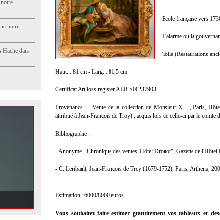
 notre
Ecole française vers 173
ns notre
L'alarme ou la gouvernant
s Hache dans
Toile (Restaurations anci
Haut. : 81 cm - Larg. : 81,5 cm
Certificat Art loss register ALR S00237903.
Provenance : - Vente de la collection de Monsieur X... , Paris, H
attribué à Jean-François de Troy) ; acquis lors de celle-ci par le comt
Bibliographie :
- Anonyme, "Chronique des ventes. Hôtel Drouot", Gazette de l'Hôtel 
- C. Leribault, Jean-François de Troy (1679-1752), Paris, Arthena, 20
Estimation : 6000/8000 euros
Vous souhaitez faire estimer gratuitement vos tableaux et des