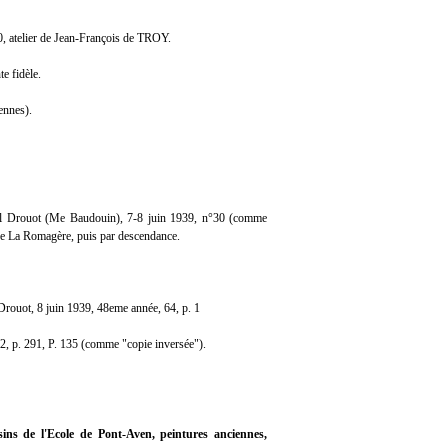
0, atelier de Jean-François de TROY.
e fidèle.
ennes).
ôtel Drouot (Me Baudouin), 7-8 juin 1939, n°30 (comme
e de La Romagère, puis par descendance.
Drouot, 8 juin 1939, 48eme année, 64, p. 1
02, p. 291, P. 135 (comme "copie inversée").
sins de l'Ecole de Pont-Aven, peintures anciennes,