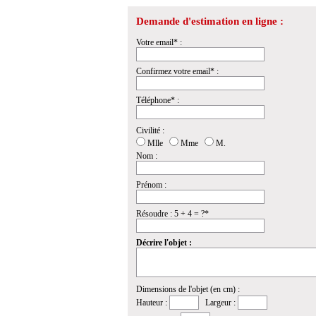
Demande d'estimation en ligne :
Votre email* :
Confirmez votre email* :
Téléphone* :
Civilité :
Mlle
Mme
M.
Nom :
Prénom :
Résoudre : 5 + 4 = ?*
Décrire l'objet :
Dimensions de l'objet (en cm) :
Hauteur :
Largeur :