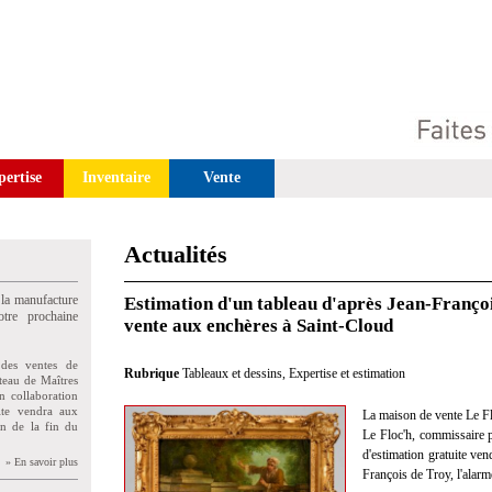
pertise
Inventaire
Vente
Actualités
 la manufacture
Estimation d'un tableau d'après Jean-Franço
tre prochaine
vente aux enchères à Saint-Cloud
des ventes de
Rubrique
Tableaux et dessins
,
Expertise et estimation
teau de Maîtres
n collaboration
uite vendra aux
La maison de vente Le Fl
on de la fin du
Le Floc'h, commissaire pr
d'estimation gratuite ven
» En savoir plus
François de Troy, l'alarm