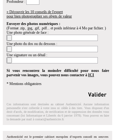
Profondeur :
» Découvrir les 10 conseils de l'expert
pour bien photographier ses objets de valeur
Envoyer des photos numériques :
(Format .zip, .jpg, .gif, .pdf... et poids inférieur à 4 Mo par fichier. )
Une photo générale de face :
Une photo du dos ou du dessous :
Une signature ou un détail :
Si vous rencontrez la moindre difficulté pour nous faire
parvenir vos images, vous pouvez nous contacter à
ICI
* Mentions obligatoires
Ces informations sont destinées au cabinet Authenticité. Aucune information
personnelle n'est collectée à votre insu ni cédée à des tiers. Vous disposez d'un
droit d'accés, de modification, de rectification et de suppression des données vous
concernant (loi Informatique et Libertés du 6 janvier 1978). Vous pouvez en faire
la demande par mail à
contact@authenticite.fr
.
Authenticité est le premier cabinet européen d'experts conseil en oeuvres