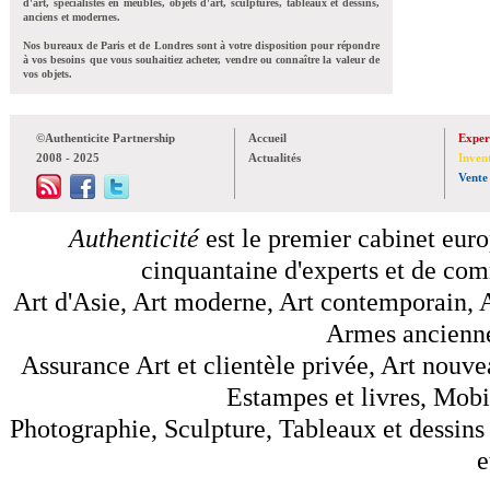
d'art, spécialistes en meubles, objets d'art, sculptures, tableaux et dessins,
anciens et modernes.
Nos bureaux de Paris et de Londres sont à votre disposition pour répondre
à vos besoins que vous souhaitiez acheter, vendre ou connaître la valeur de
vos objets.
©Authenticite Partnership
Accueil
Exper
2008 - 2025
Actualités
Inven
Vente
Authenticité
est le premier cabinet euro
cinquantaine d'experts et de comm
Art d'Asie, Art moderne, Art contemporain, A
Armes anciennes
Assurance Art et clientèle privée, Art nouve
Estampes et livres, Mobil
Photographie, Sculpture, Tableaux et dessins 
e