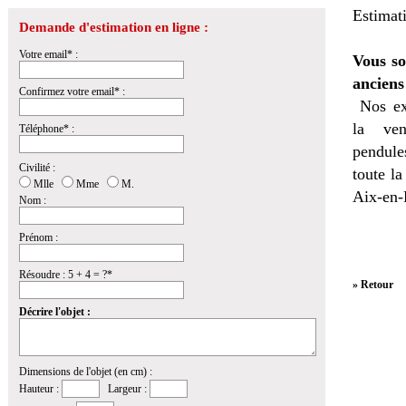
Estimat
Demande d'estimation en ligne :
Votre email* :
Vous so
anciens
Confirmez votre email* :
Nos ex
la
ven
Téléphone* :
pendules
Civilité :
toute l
Mlle
Mme
M.
Aix-en-
Nom :
Prénom :
Résoudre : 5 + 4 = ?*
» Retour
Décrire l'objet :
Dimensions de l'objet (en cm) :
Hauteur :
Largeur :