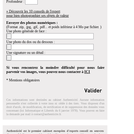
Profondeur :
» Découvrir les 10 conseils de l'expert
pour bien photographier ses objets de valeur
Envoyer des photos numériques :
(Format .zip, .jpg, .gif, .pdf... et poids inférieur à 4 Mo par fichier. )
Une photo générale de face :
Une photo du dos ou du dessous :
Une signature ou un détail :
Si vous rencontrez la moindre difficulté pour nous faire
parvenir vos images, vous pouvez nous contacter à
ICI
* Mentions obligatoires
Ces informations sont destinées au cabinet Authenticité. Aucune information
personnelle n'est collectée à votre insu ni cédée à des tiers. Vous disposez d'un
droit d'accés, de modification, de rectification et de suppression des données vous
concernant (loi Informatique et Libertés du 6 janvier 1978). Vous pouvez en faire
la demande par mail à
contact@authenticite.fr
.
Authenticité est le premier cabinet européen d'experts conseil en oeuvres