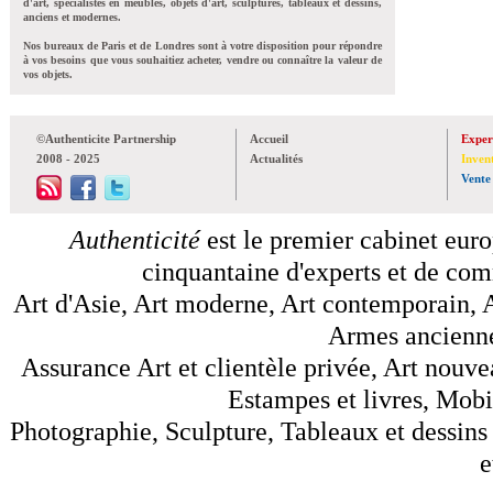
d'art, spécialistes en meubles, objets d'art, sculptures, tableaux et dessins,
anciens et modernes.
Nos bureaux de Paris et de Londres sont à votre disposition pour répondre
à vos besoins que vous souhaitiez acheter, vendre ou connaître la valeur de
vos objets.
©Authenticite Partnership
Accueil
Exper
2008 - 2025
Actualités
Inven
Vente
Authenticité
est le premier cabinet euro
cinquantaine d'experts et de comm
Art d'Asie, Art moderne, Art contemporain, A
Armes anciennes
Assurance Art et clientèle privée, Art nouve
Estampes et livres, Mobil
Photographie, Sculpture, Tableaux et dessins 
e