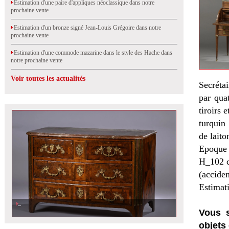
Estimation d'une paire d'appliques néoclassique dans notre
prochaine vente
Estimation d'un bronze signé Jean-Louis Grégoire dans notre
prochaine vente
Estimation d'une commode mazarine dans le style des Hache dans
notre prochaine vente
Voir toutes les actualités
Secréta
par quat
tiroirs 
turquin 
de laito
Epoque
H_102 
(accide
Estimat
Vous s
objets 