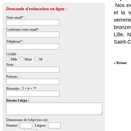
Nos ex
Demande d'estimation en ligne :
et la
v
Votre email* :
verrer
bronzes
Confirmez votre email* :
Lille,
Saint-
Téléphone* :
Civilité :
Mlle
Mme
M.
» Retour
Nom :
Prénom :
Résoudre : 5 + 4 = ?*
Décrire l'objet :
Dimensions de l'objet (en cm) :
Hauteur :
Largeur :