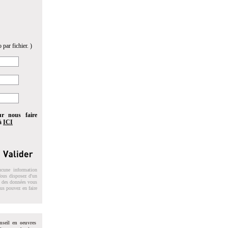
 par fichier. )
ur nous faire
 à
ICI
ucune information
 Vous disposez d'un
on des données vous
ous pouvez en faire
nseil en oeuvres