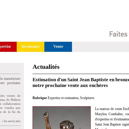
pertise
Inventaire
Vente
Actualités
 la manufacture
Estimation d'un Saint Jean Baptiste en bronz
tre prochaine
notre prochaine vente aux enchères
des ventes de
Rubrique
Expertise et estimation
,
Sculptures
teau de Maîtres
n collaboration
uite vendra aux
La maison de vente Enc
on de la fin du
Marylou Combalier, com
d'expertise et d'estimat
» En savoir plus
Saint Jean Baptiste sign