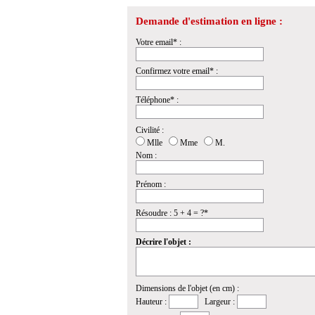
Demande d'estimation en ligne :
Votre email* :
Confirmez votre email* :
Téléphone* :
Civilité :
Mlle
Mme
M.
Nom :
Prénom :
Résoudre : 5 + 4 = ?*
Décrire l'objet :
Dimensions de l'objet (en cm) :
Hauteur :
Largeur :