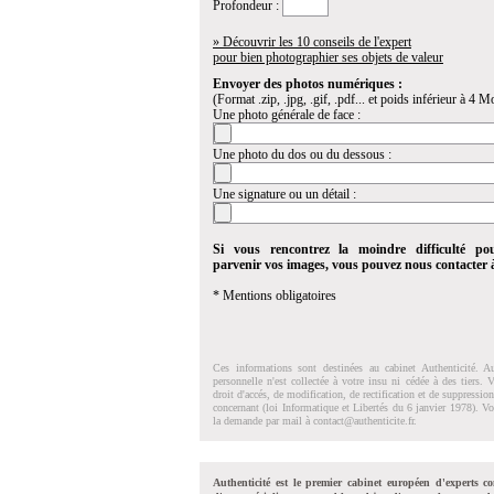
Profondeur :
» Découvrir les 10 conseils de l'expert
pour bien photographier ses objets de valeur
Envoyer des photos numériques :
(Format .zip, .jpg, .gif, .pdf... et poids inférieur à 4 Mo
Une photo générale de face :
Une photo du dos ou du dessous :
Une signature ou un détail :
Si vous rencontrez la moindre difficulté po
parvenir vos images, vous pouvez nous contacter
* Mentions obligatoires
Ces informations sont destinées au cabinet Authenticité. A
personnelle n'est collectée à votre insu ni cédée à des tiers.
droit d'accés, de modification, de rectification et de suppressi
concernant (loi Informatique et Libertés du 6 janvier 1978). V
la demande par mail à
contact@authenticite.fr
.
Authenticité est le premier cabinet européen d'experts co