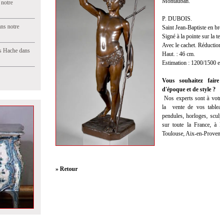
Montauban.
 notre
P. DUBOIS.
ns notre
Saint Jean-Baptiste en b
Signé à la pointe sur l
Avec le cachet. Réduct
s Hache dans
Haut. : 46 cm.
Estimation : 1200/1500 
Vous souhaitez faire
d'époque et de style ?
Nos experts sont à votr
la
vente
de vos tablea
pendules, horloges, scul
sur toute la France, à
Toulouse, Aix-en-Proven
» Retour