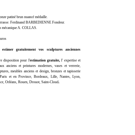
ronze patiné brun nuancé médaille.
a terrasse. Ferdinand BARBEDIENNE Fondeur.
ion mécanique A. COLLAS.
euros
 estimer gratuitement vos sculptures anciennes
e disposition pour l'
estimation gratuite
,
l'
expertise
et
ux anciens et peintures modernes, vases et verrerie,
ptures, meubles anciens et design, bronzes et tapisserie
 Paris et en Province, Bordeaux, Lille, Nantes, Lyon,
ce, Orléans, Rouen, Drouot, Saint-Cloud
.