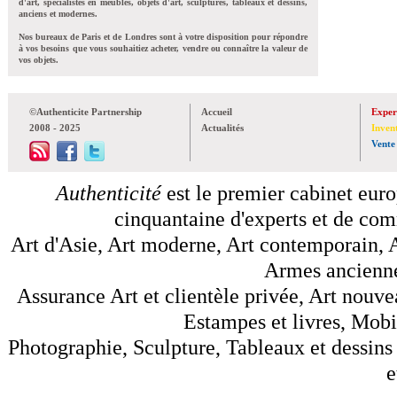
d'art, spécialistes en meubles, objets d'art, sculptures, tableaux et dessins,
anciens et modernes.
Nos bureaux de Paris et de Londres sont à votre disposition pour répondre
à vos besoins que vous souhaitiez acheter, vendre ou connaître la valeur de
vos objets.
©Authenticite Partnership
Accueil
Exper
2008 - 2025
Actualités
Inven
Vente
Authenticité
est le premier cabinet euro
cinquantaine d'experts et de comm
Art d'Asie, Art moderne, Art contemporain, A
Armes anciennes
Assurance Art et clientèle privée, Art nouve
Estampes et livres, Mobil
Photographie, Sculpture, Tableaux et dessins 
e