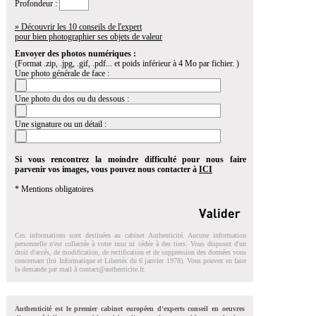
Profondeur :
» Découvrir les 10 conseils de l'expert
pour bien photographier ses objets de valeur
Envoyer des photos numériques :
(Format .zip, .jpg, .gif, .pdf... et poids inférieur à 4 Mo par fichier. )
Une photo générale de face :
Une photo du dos ou du dessous :
Une signature ou un détail :
Si vous rencontrez la moindre difficulté pour nous faire
parvenir vos images, vous pouvez nous contacter à
ICI
* Mentions obligatoires
Ces informations sont destinées au cabinet Authenticité. Aucune information
personnelle n'est collectée à votre insu ni cédée à des tiers. Vous disposez d'un
droit d'accés, de modification, de rectification et de suppression des données vous
concernant (loi Informatique et Libertés du 6 janvier 1978). Vous pouvez en faire
la demande par mail à
contact@authenticite.fr
.
Authenticité est le premier cabinet européen d'experts conseil en oeuvres