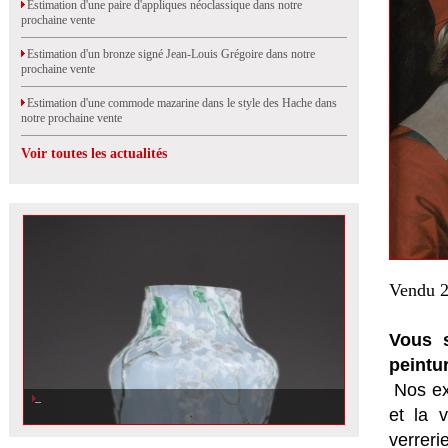
Estimation d'une paire d'appliques néoclassique dans notre
prochaine vente
Estimation d'un bronze signé Jean-Louis Grégoire dans notre
prochaine vente
Estimation d'une commode mazarine dans le style des Hache dans
notre prochaine vente
Voir toutes les actualités
Vendu 2
Vous s
peintu
Nos ex
et la
v
verrer