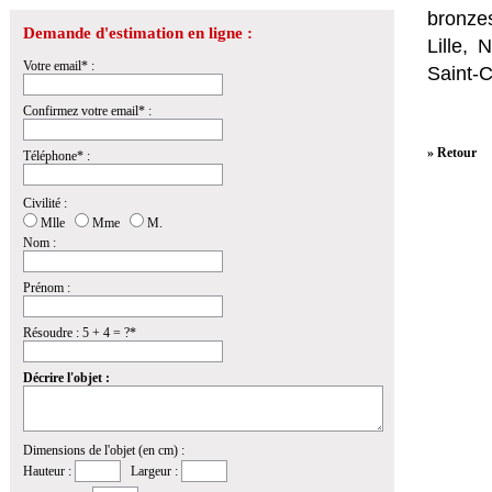
bronzes
Demande d'estimation en ligne :
Lille,
Votre email* :
Saint-
Confirmez votre email* :
» Retour
Téléphone* :
Civilité :
Mlle
Mme
M.
Nom :
Prénom :
Résoudre : 5 + 4 = ?*
Décrire l'objet :
Dimensions de l'objet (en cm) :
Hauteur :
Largeur :