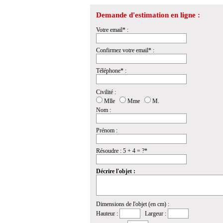
Demande d'estimation en ligne :
Votre email* :
Confirmez votre email* :
Téléphone* :
Civilité :
Mlle
Mme
M.
Nom :
Prénom :
Résoudre : 5 + 4 = ?*
Décrire l'objet :
Dimensions de l'objet (en cm) :
Hauteur :
Largeur :