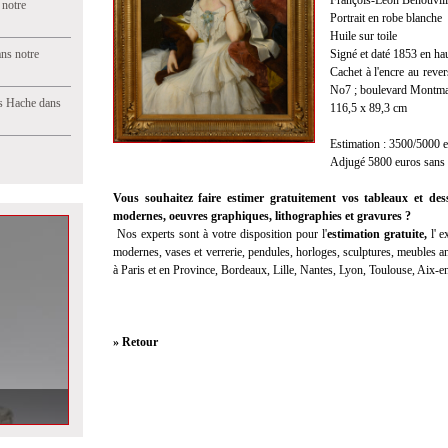
François-Léon Bénouvil
 notre
Portrait en robe blanche
Huile sur toile
ns notre
Signé et daté 1853 en ha
Cachet à l'encre au rev
No7 ; boulevard Montmar
s Hache dans
116,5 x 89,3 cm
Estimation : 3500/5000 
Adjugé 5800 euros sans l
Vous souhaitez faire estimer gratuitement vos tableaux et des
modernes, oeuvres graphiques, lithographies et gravures ?
Nos experts sont à votre disposition pour l'
estimation gratuite
,
l'
ex
modernes, vases et verrerie, pendules, horloges, sculptures, meubles anc
à Paris et en Province, Bordeaux, Lille, Nantes, Lyon, Toulouse, Aix-
» Retour