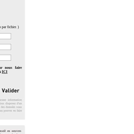
 par fichier. )
ur nous faire
 à
ICI
ucune information
 Vous disposez d'un
on des données vous
ous pouvez en faire
nseil en oeuvres