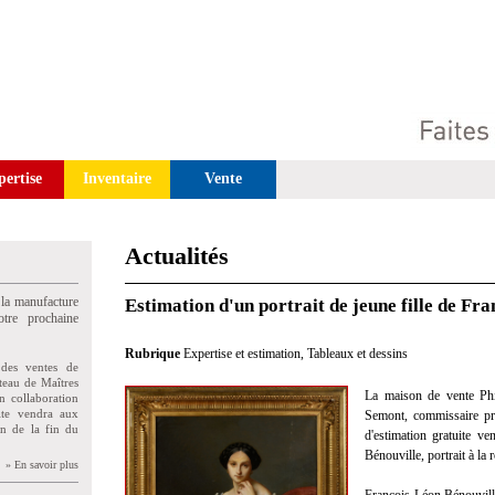
pertise
Inventaire
Vente
Actualités
 la manufacture
Estimation d'un portrait de jeune fille de Fr
tre prochaine
Rubrique
Expertise et estimation
,
Tableaux et dessins
des ventes de
teau de Maîtres
La maison de vente Phi
n collaboration
uite vendra aux
Semont, commissaire pris
on de la fin du
d'estimation gratuite v
Bénouville, portrait à la
» En savoir plus