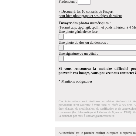
Profondeur :
» Découvrir les 10 conseils de l'expert
pour bien photographier ses objets de valeur
Envoyer des photos numériques :
(Format .zip, .jpg, .gif, .pdf... et poids inférieur à 4 Mo
Une photo générale de face :
Une photo du dos ou du dessous :
Une signature ou un détail :
Si vous rencontrez la moindre difficulté po
parvenir vos images, vous pouvez nous contacter
* Mentions obligatoires
Ces informations sont destinées au cabinet Authenticité. A
personnelle n'est collectée à votre insu ni cédée à des tiers.
droit d'accés, de modification, de rectification et de suppressi
concernant (loi Informatique et Libertés du 6 janvier 1978). V
la demande par mail à
contact@authenticite.fr
.
Authenticité est le premier cabinet européen d'experts co