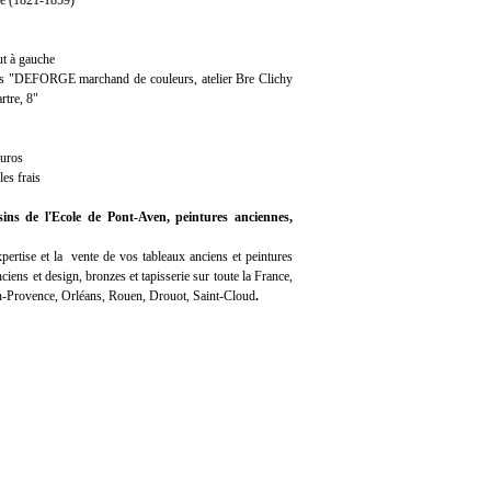
le (1821-1859)
ut à gauche
ers "DEFORGE marchand de couleurs, atelier Bre Clichy
tre, 8"
euros
es frais
sins de l'Ecole de Pont-Aven, peintures anciennes,
pertise
et la
vente
de vos tableaux anciens et peintures
iens et design, bronzes et tapisserie sur toute la France,
en-Provence, Orléans, Rouen, Drouot, Saint-Cloud
.