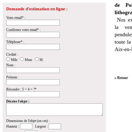
de Pon
Demande d'estimation en ligne :
lithogr
Votre email* :
Nos ex
la
ven
Confirmez votre email* :
pendules
toute l
Téléphone* :
Aix-en-
Civilité :
Mlle
Mme
M.
Nom :
Prénom :
» Retour
Résoudre : 5 + 4 = ?*
Décrire l'objet :
Dimensions de l'objet (en cm) :
Hauteur :
Largeur :