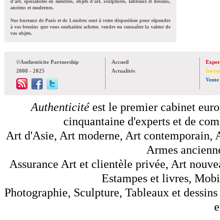
d'art, spécialistes en meubles, objets d'art, sculptures, tableaux et dessins,
anciens et modernes.
Nos bureaux de Paris et de Londres sont à votre disposition pour répondre
à vos besoins que vous souhaitiez acheter, vendre ou connaître la valeur de
vos objets.
©Authenticite Partnership
Accueil
Exper
2008 - 2025
Actualités
Inven
Vente
Authenticité
est le premier cabinet euro
cinquantaine d'experts et de comm
Art d'Asie, Art moderne, Art contemporain, A
Armes anciennes
Assurance Art et clientèle privée, Art nouve
Estampes et livres, Mobil
Photographie, Sculpture, Tableaux et dessins 
e