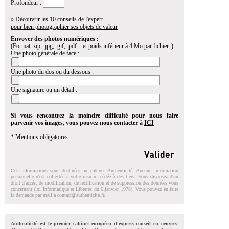
Profondeur :
» Découvrir les 10 conseils de l'expert
pour bien photographier ses objets de valeur
Envoyer des photos numériques :
(Format .zip, .jpg, .gif, .pdf... et poids inférieur à 4 Mo par fichier. )
Une photo générale de face :
Une photo du dos ou du dessous :
Une signature ou un détail :
Si vous rencontrez la moindre difficulté pour nous faire
parvenir vos images, vous pouvez nous contacter à
ICI
* Mentions obligatoires
Ces informations sont destinées au cabinet Authenticité. Aucune information
personnelle n'est collectée à votre insu ni cédée à des tiers. Vous disposez d'un
droit d'accés, de modification, de rectification et de suppression des données vous
concernant (loi Informatique et Libertés du 6 janvier 1978). Vous pouvez en faire
la demande par mail à
contact@authenticite.fr
.
Authenticité est le premier cabinet européen d'experts conseil en oeuvres