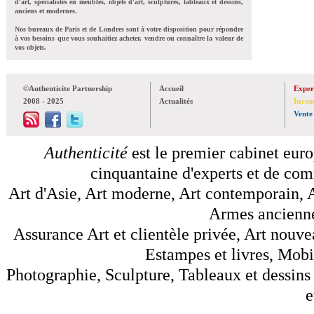
d'art, spécialistes en meubles, objets d'art, sculptures, tableaux et dessins,
anciens et modernes.
Nos bureaux de Paris et de Londres sont à votre disposition pour répondre
à vos besoins que vous souhaitiez acheter, vendre ou connaître la valeur de
vos objets.
©Authenticite Partnership
Accueil
Exper
2008 - 2025
Actualités
Inven
Vente
Authenticité
est le premier cabinet euro
cinquantaine d'experts et de comm
Art d'Asie, Art moderne, Art contemporain, A
Armes anciennes
Assurance Art et clientèle privée, Art nouve
Estampes et livres, Mobil
Photographie, Sculpture, Tableaux et dessins 
e