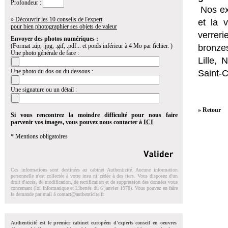
Profondeur :
Nos ex
» Découvrir les 10 conseils de l'expert
et la
v
pour bien photographier ses objets de valeur
verrer
Envoyer des photos numériques :
(Format .zip, .jpg, .gif, .pdf... et poids inférieur à 4 Mo par fichier. )
bronzes
Une photo générale de face :
Lille,
Une photo du dos ou du dessous :
Saint-
Une signature ou un détail :
» Retour
Si vous rencontrez la moindre difficulté pour nous faire
parvenir vos images, vous pouvez nous contacter à
ICI
* Mentions obligatoires
Ces informations sont destinées au cabinet Authenticité. Aucune information
personnelle n'est collectée à votre insu ni cédée à des tiers. Vous disposez d'un
droit d'accés, de modification, de rectification et de suppression des données vous
concernant (loi Informatique et Libertés du 6 janvier 1978). Vous pouvez en faire
la demande par mail à
contact@authenticite.fr
.
Authenticité est le premier cabinet européen d'experts conseil en oeuvres