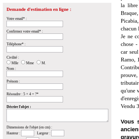
la libr
Demande d'estimation en ligne :
Braque,
Votre email* :
Picabia,
chacun l
Confirmez votre email* :
Je ne c
chose - 
Téléphone* :
car seu
Civilité :
Ramo, 
Mlle
Mme
M.
Contrib
Nom :
prouve,
Prénom :
tributai
qu'une v
Résoudre : 5 + 4 = ?*
d'enreg
Vendu 3
Décrire l'objet :
Vous s
Dimensions de l'objet (en cm) :
ancien
Hauteur :
Largeur :
gravur