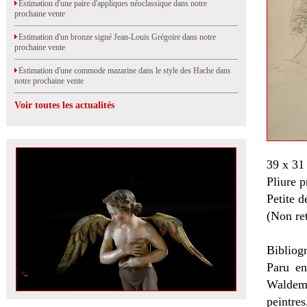
Estimation d'une paire d'appliques néoclassique dans notre
prochaine vente
Estimation d'un bronze signé Jean-Louis Grégoire dans notre
prochaine vente
Estimation d'une commode mazarine dans le style des Hache dans
notre prochaine vente
Voir toutes les actualités
39 x 31
Pliure 
Petite d
(Non re
Bibliogr
Paru en
Waldema
peintres