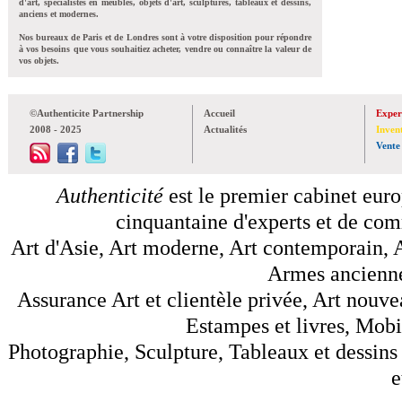
d'art, spécialistes en meubles, objets d'art, sculptures, tableaux et dessins,
anciens et modernes.
Nos bureaux de Paris et de Londres sont à votre disposition pour répondre
à vos besoins que vous souhaitiez acheter, vendre ou connaître la valeur de
vos objets.
©Authenticite Partnership
Accueil
Exper
2008 - 2025
Actualités
Inven
Vente
Authenticité
est le premier cabinet euro
cinquantaine d'experts et de comm
Art d'Asie, Art moderne, Art contemporain, A
Armes anciennes
Assurance Art et clientèle privée, Art nouve
Estampes et livres, Mobil
Photographie, Sculpture, Tableaux et dessins 
e