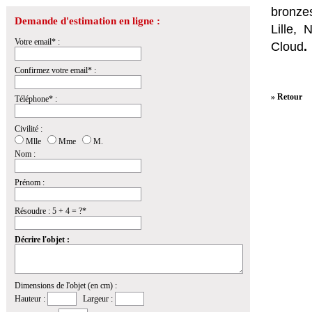
bronzes
Demande d'estimation en ligne :
Lille,
Votre email* :
Cloud
.
Confirmez votre email* :
» Retour
Téléphone* :
Civilité :
Mlle
Mme
M.
Nom :
Prénom :
Résoudre : 5 + 4 = ?*
Décrire l'objet :
Dimensions de l'objet (en cm) :
Hauteur :
Largeur :