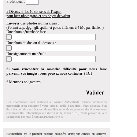
Profondeur :
» Découvrir les 10 conseils de l'expert
pour bien photographier ses objets de valeur
Envoyer des photos numériques :
(Format .zip, .jpg, .gif, .pdf... et poids inférieur à 4 Mo par fichier. )
Une photo générale de face :
Une photo du dos ou du dessous :
Une signature ou un détail :
Si vous rencontrez la moindre difficulté pour nous faire
parvenir vos images, vous pouvez nous contacter à
ICI
* Mentions obligatoires
Ces informations sont destinées au cabinet Authenticité. Aucune information
personnelle n'est collectée à votre insu ni cédée à des tiers. Vous disposez d'un
droit d'accés, de modification, de rectification et de suppression des données vous
concernant (loi Informatique et Libertés du 6 janvier 1978). Vous pouvez en faire
la demande par mail à
contact@authenticite.fr
.
Authenticité est le premier cabinet européen d'experts conseil en oeuvres