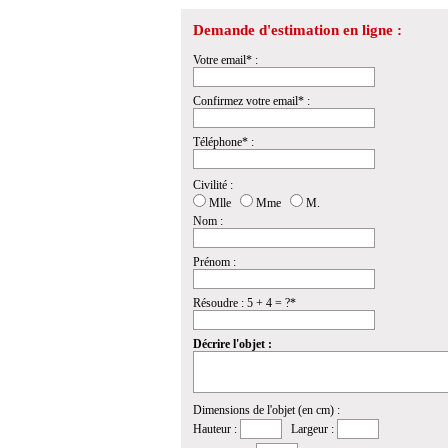
Demande d'estimation en ligne :
Votre email* :
Confirmez votre email* :
Téléphone* :
Civilité :
Mlle
Mme
M.
Nom :
Prénom :
Résoudre : 5 + 4 = ?*
Décrire l'objet :
Dimensions de l'objet (en cm) :
Hauteur :
Largeur :