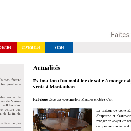
pertise
Inventaire
Vente
Actualités
 la manufacture
Estimation d'un mobilier de salle à manger s
tre prochaine
vente à Montauban
des ventes de
Rubrique
Expertise et estimation
,
Meubles et objets d'art
teau de Maîtres
n collaboration
uite vendra aux
La maison de vente Enc
on de la fin du
d'expertise et d'estimat
manger en acajou etplac
» En savoir plus
comprenant une table et