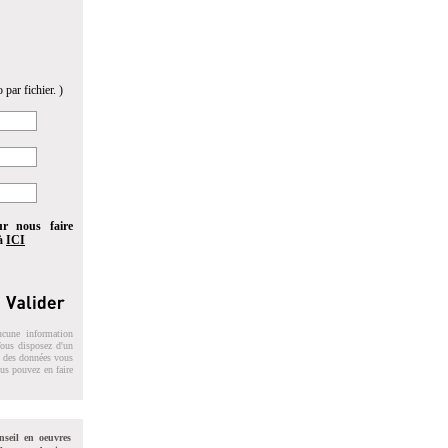
 par fichier. )
ur nous faire
 à
ICI
ucune information
 Vous disposez d'un
on des données vous
ous pouvez en faire
nseil en oeuvres