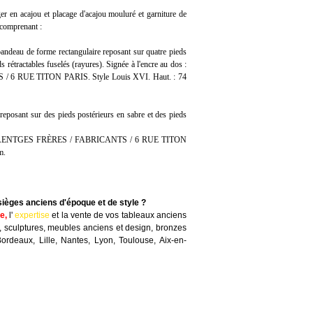
er en acajou et placage d'acajou mouluré et garniture de
 comprenant :
 bandeau de forme rectangulaire reposant sur quatre pieds
s rétractables fuselés (rayures). Signée à l'encre au dos :
RUE TITON PARIS. Style Louis XVI. Haut. : 74
 reposant sur des pieds postérieurs en sabre et des pieds
 / HAENTGES FRÈRES / FABRICANTS / 6 RUE TITON
m.
sièges anciens d'époque et de style ?
te
,
l'
expertise
et la
vente
de vos tableaux anciens
, sculptures, meubles anciens et design, bronzes
Bordeaux, Lille, Nantes, Lyon, Toulouse, Aix-en-