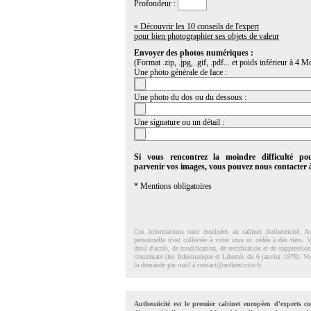
Profondeur :
» Découvrir les 10 conseils de l'expert
pour bien photographier ses objets de valeur
Envoyer des photos numériques :
(Format .zip, .jpg, .gif, .pdf... et poids inférieur à 4 Mo
Une photo générale de face :
Une photo du dos ou du dessous :
Une signature ou un détail :
Si vous rencontrez la moindre difficulté po
parvenir vos images, vous pouvez nous contacter
* Mentions obligatoires
Ces informations sont destinées au cabinet Authenticité. A
personnelle n'est collectée à votre insu ni cédée à des tiers.
droit d'accés, de modification, de rectification et de suppressi
concernant (loi Informatique et Libertés du 6 janvier 1978). V
la demande par mail à
contact@authenticite.fr
.
Authenticité est le premier cabinet européen d'experts co