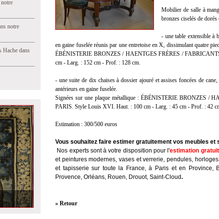
 notre
Mobilier de salle à mang
bronzes ciselés de dorés
ns notre
- une table extensible à
en gaine fuselée réunis par une entretoise en X, dissimulant quatre pied
s Hache dans
ÉBÉNISTERIE BRONZES / HAENTGES FRÈRES / FABRICANTS / 6 
cm - Larg. : 152 cm - Prof. : 128 cm.
- une suite de dix chaises à dossier ajouré et assises foncées de cane,
antérieurs en gaine fuselée.
Signées sur une plaque métallique : ÉBÉNISTERIE BRONZES
PARIS. Style Louis XVI. Haut. : 100 cm - Larg. : 45 cm - Prof. : 42 c
Estimation : 300/500 euros
Vous souhaitez faire estimer gratuitement vos meubles et 
Nos experts sont à votre disposition pour l'
estimation gratui
et peintures modernes, vases et verrerie, pendules, horloges
et tapisserie sur toute la France, à Paris et en Province, 
Provence, Orléans, Rouen, Drouot, Saint-Cloud
.
» Retour