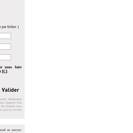
 par fichier. )
ur nous faire
 à
ICI
ucune information
 Vous disposez d'un
on des données vous
ous pouvez en faire
nseil en oeuvres