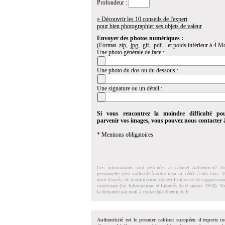
Profondeur :
» Découvrir les 10 conseils de l'expert
pour bien photographier ses objets de valeur
Envoyer des photos numériques :
(Format .zip, .jpg, .gif, .pdf... et poids inférieur à 4 Mo
Une photo générale de face :
Une photo du dos ou du dessous :
Une signature ou un détail :
Si vous rencontrez la moindre difficulté po
parvenir vos images, vous pouvez nous contacter
* Mentions obligatoires
Ces informations sont destinées au cabinet Authenticité. A
personnelle n'est collectée à votre insu ni cédée à des tiers.
droit d'accés, de modification, de rectification et de suppressi
concernant (loi Informatique et Libertés du 6 janvier 1978). V
la demande par mail à
contact@authenticite.fr
.
Authenticité est le premier cabinet européen d'experts co