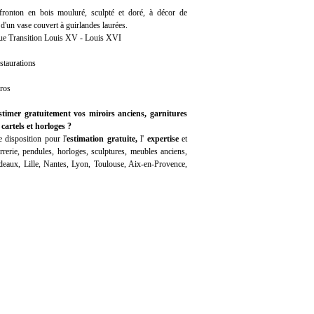
 fronton en bois mouluré, sculpté et doré, à décor de
d'un vase couvert à guirlandes laurées.
que Transition Louis XV - Louis XVI
staurations
uros
stimer gratuitement vos miroirs anciens, garnitures
cartels et horloges ?
 disposition pour l'
estimation gratuite,
l'
expertise
et
rerie, pendules, horloges, sculptures, meubles anciens,
rdeaux, Lille, Nantes, Lyon, Toulouse, Aix-en-Provence,