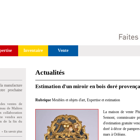
pertise
Inventaire
Vente
Actualités
 la manufacture
Estimation d'un miroir en bois doré provença
tre prochaine
Rubrique
Meubles et objets d'art
,
Expertise et estimation
des ventes de
teau de Maîtres
La maison de vente Phi
n collaboration
uite vendra aux
Semont, commissaire pris
on de la fin du
d'estimation gratuite ven
doré à décor de pampres 
» En savoir plus
mars à Orléans.