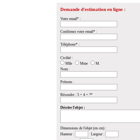
Demande d'estimation en ligne :
Votre email* :
Confirmez votre email* :
Téléphone* :
Civilité :
Mlle
Mme
M.
Nom :
Prénom :
Résoudre : 5 + 4 = ?*
Décrire l'objet :
Dimensions de l'objet (en cm) :
Hauteur :
Largeur :