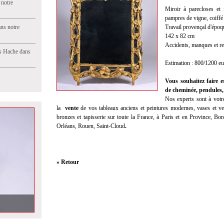
 notre
Miroir à parecloses et
pampres de vigne, coiffé 
ns notre
Travail provençal d'épo
142 x 82 cm
Accidents, manques et re
s Hache dans
Estimation : 800/1200 e
Vous souhaitez faire e
de cheminée, pendules, 
Nos experts sont à votre
la
vente
de vos tableaux anciens et peintures modernes, vases et ver
bronzes et tapisserie sur toute la France, à Paris et en Province, Bo
Orléans, Rouen, Saint-Cloud
.
» Retour