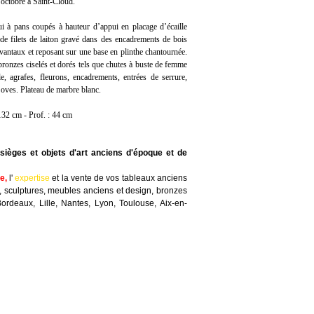
octobre à Saint-Cloud.
i à pans coupés à hauteur d’appui en placage d’écaille
de filets de laiton gravé dans des encadrements de bois
 vantaux et reposant sur une base en plinthe chantournée.
ronzes ciselés et dorés tels que chutes à buste de femme
e, agrafes, fleurons, encadrements, entrées de serrure,
d’oves. Plateau de marbre blanc.
132 cm - Prof. : 44 cm
sièges et objets d'art anciens d'époque et de
te
,
l'
expertise
et la
vente
de vos tableaux anciens
, sculptures, meubles anciens et design, bronzes
Bordeaux, Lille, Nantes, Lyon, Toulouse, Aix-en-