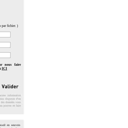
 par fichier. )
ur nous faire
 à
ICI
ucune information
 Vous disposez d'un
on des données vous
ous pouvez en faire
nseil en oeuvres