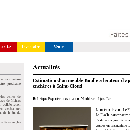
pertise
Inventaire
Vente
Actualités
 la manufacture
Estimation d'un meuble Boulle à hauteur d'a
tre prochaine
enchères à Saint-Cloud
des ventes de
Rubrique
Expertise et estimation
,
Meubles et objets d'art
teau de Maîtres
n collaboration
uite vendra aux
La maison de vente Le Fl
on de la fin du
Le Floc'h, commissaire pr
d'estimation gratuite v
» En savoir plus
coupés en marqueterie Bo