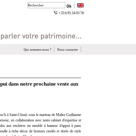
+33 6 95 34 93 78
Qui sommes-nous ?
Nous contacter
ppui dans notre prochaine vente aux
oc'h à Saint-Cloud, sous le marteau de Maître Guillaume
iseur, en collaboration avec notre cabinet d'expertise et
endra aux enchères un meuble à hauteur d'appui à pans
ulle à riche décor de bronzes ciselés et dorés de style