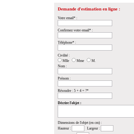
Demande d'estimation en ligne :
Votre email* :
Confirmez votre email* :
Téléphone* :
Civilité :
Mlle
Mme
M.
Nom :
Prénom :
Résoudre : 5 + 4 = ?*
Décrire l'objet :
Dimensions de l'objet (en cm) :
Hauteur :
Largeur :