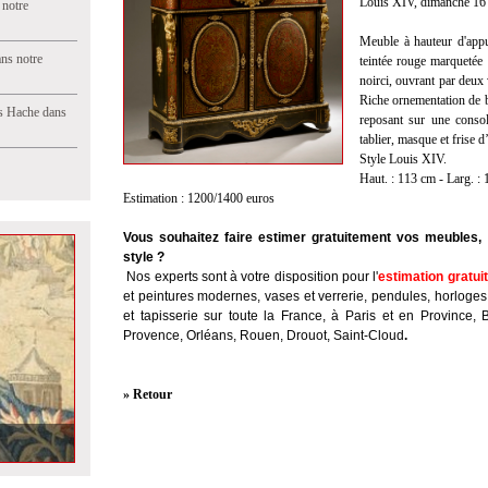
Louis XIV, dimanche 16 
 notre
Meuble à hauteur d'appu
ns notre
teintée rouge marquetée 
noirci, ouvrant par deux
Riche ornementation de b
s Hache dans
reposant sur une consol
tablier, masque et frise 
Style Louis XIV.
Haut. : 113 cm - Larg. : 
Estimation : 1200/1400 euros
Vous souhaitez faire estimer gratuitement vos meubles, 
style ?
Nos experts sont à votre disposition pour l'
estimation gratui
et peintures modernes, vases et verrerie, pendules, horloges
et tapisserie sur toute la France, à Paris et en Province, 
Provence, Orléans, Rouen, Drouot, Saint-Cloud
.
» Retour