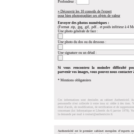
Profondeur :
» Découvrir les 10 conseils de l'expert
pour bien photographier ses objets de valeur
Envoyer des photos numériques :
(Format .zip, .jpg, .gif, .pdf... et poids inférieur à 4 Mo
Une photo générale de face :
Une photo du dos ou du dessous :
Une signature ou un détail :
Si vous rencontrez la moindre difficulté po
parvenir vos images, vous pouvez nous contacter
* Mentions obligatoires
Ces informations sont destinées au cabinet Authenticité. A
personnelle n'est collectée à votre insu ni cédée à des tiers.
droit d'accés, de modification, de rectification et de suppressi
concernant (loi Informatique et Libertés du 6 janvier 1978). V
la demande par mail à
contact@authenticite.fr
.
Authenticité est le premier cabinet européen d'experts co