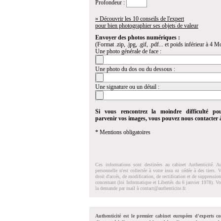
Profondeur :
» Découvrir les 10 conseils de l'expert
pour bien photographier ses objets de valeur
Envoyer des photos numériques :
(Format .zip, .jpg, .gif, .pdf... et poids inférieur à 4 Mo
Une photo générale de face :
Une photo du dos ou du dessous :
Une signature ou un détail :
Si vous rencontrez la moindre difficulté po
parvenir vos images, vous pouvez nous contacter
* Mentions obligatoires
Ces informations sont destinées au cabinet Authenticité. A
personnelle n'est collectée à votre insu ni cédée à des tiers.
droit d'accés, de modification, de rectification et de suppressi
concernant (loi Informatique et Libertés du 6 janvier 1978). V
la demande par mail à
contact@authenticite.fr
.
Authenticité est le premier cabinet européen d'experts co