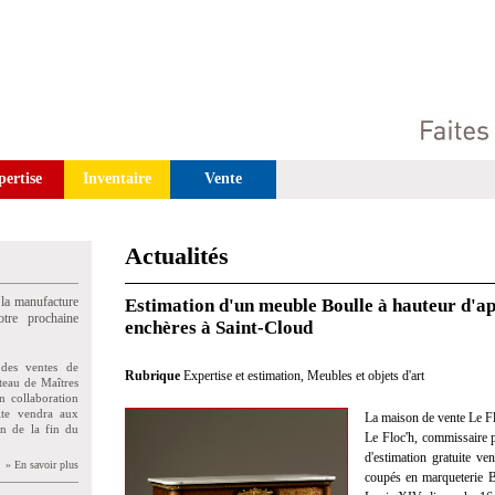
pertise
Inventaire
Vente
Actualités
 la manufacture
Estimation d'un meuble Boulle à hauteur d'a
tre prochaine
enchères à Saint-Cloud
des ventes de
Rubrique
Expertise et estimation
,
Meubles et objets d'art
teau de Maîtres
n collaboration
uite vendra aux
La maison de vente Le Fl
on de la fin du
Le Floc'h, commissaire pr
d'estimation gratuite v
» En savoir plus
coupés en marqueterie Bo