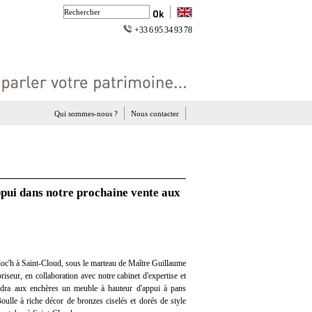
+33 6 95 34 93 78
Qui sommes-nous ?
Nous contacter
ppui dans notre prochaine vente aux
oc'h à Saint-Cloud, sous le marteau de Maître Guillaume
iseur, en collaboration avec notre cabinet d'expertise et
endra aux enchères un meuble à hauteur d'appui à pans
ulle à riche décor de bronzes ciselés et dorés de style