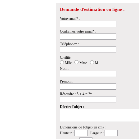
Demande d'estimation en ligne :
Votre email* :
Confirmez votre email* :
Téléphone* :
Civilité :
Mlle
Mme
M.
Nom :
Prénom :
Résoudre : 5 + 4 = ?*
Décrire l'objet :
Dimensions de l'objet (en cm) :
Hauteur :
Largeur :