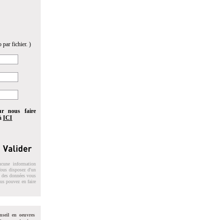
 par fichier. )
ur nous faire
 à
ICI
ucune information
 Vous disposez d'un
on des données vous
ous pouvez en faire
nseil en oeuvres