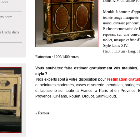
Louis XIV, dimanche 16 
 notre
Meuble à hauteur d'appu
ns notre
teintée rouge marquetée 
noirci, ouvrant par deux
Riche ornementation de b
s Hache dans
reposant sur une consol
tablier, masque et frise 
Style Louis XIV.
Haut. : 113 cm - Larg. : 
Estimation : 1200/1400 euros
Vous souhaitez faire estimer gratuitement vos meubles, 
style ?
Nos experts sont à votre disposition pour l'
estimation gratui
et peintures modernes, vases et verrerie, pendules, horloges
et tapisserie sur toute la France, à Paris et en Province, 
Provence, Orléans, Rouen, Drouot, Saint-Cloud
.
» Retour