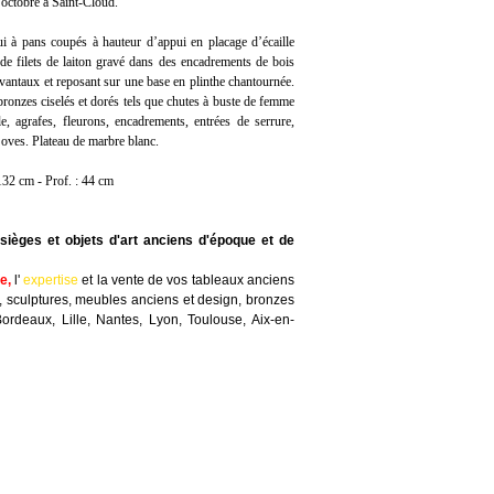
octobre à Saint-Cloud.
i à pans coupés à hauteur d’appui en placage d’écaille
de filets de laiton gravé dans des encadrements de bois
 vantaux et reposant sur une base en plinthe chantournée.
ronzes ciselés et dorés tels que chutes à buste de femme
e, agrafes, fleurons, encadrements, entrées de serrure,
d’oves. Plateau de marbre blanc.
132 cm - Prof. : 44 cm
sièges et objets d'art anciens d'époque et de
te
,
l'
expertise
et la
vente
de vos tableaux anciens
, sculptures, meubles anciens et design, bronzes
Bordeaux, Lille, Nantes, Lyon, Toulouse, Aix-en-