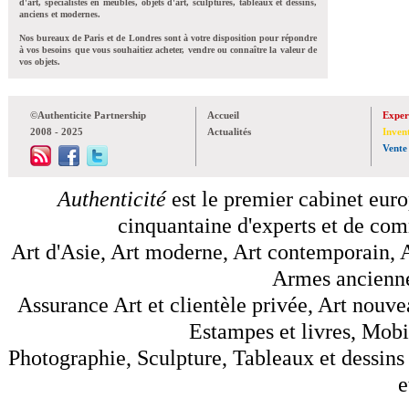
d'art, spécialistes en meubles, objets d'art, sculptures, tableaux et dessins,
anciens et modernes.
Nos bureaux de Paris et de Londres sont à votre disposition pour répondre
à vos besoins que vous souhaitiez acheter, vendre ou connaître la valeur de
vos objets.
©Authenticite Partnership
Accueil
Exper
2008 - 2025
Actualités
Inven
Vente
Authenticité
est le premier cabinet euro
cinquantaine d'experts et de comm
Art d'Asie, Art moderne, Art contemporain, A
Armes anciennes
Assurance Art et clientèle privée, Art nouve
Estampes et livres, Mobil
Photographie, Sculpture, Tableaux et dessins 
e