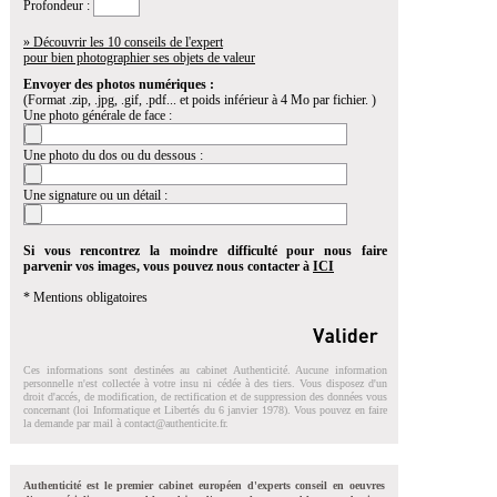
Profondeur :
» Découvrir les 10 conseils de l'expert
pour bien photographier ses objets de valeur
Envoyer des photos numériques :
(Format .zip, .jpg, .gif, .pdf... et poids inférieur à 4 Mo par fichier. )
Une photo générale de face :
Une photo du dos ou du dessous :
Une signature ou un détail :
Si vous rencontrez la moindre difficulté pour nous faire
parvenir vos images, vous pouvez nous contacter à
ICI
* Mentions obligatoires
Ces informations sont destinées au cabinet Authenticité. Aucune information
personnelle n'est collectée à votre insu ni cédée à des tiers. Vous disposez d'un
droit d'accés, de modification, de rectification et de suppression des données vous
concernant (loi Informatique et Libertés du 6 janvier 1978). Vous pouvez en faire
la demande par mail à
contact@authenticite.fr
.
Authenticité est le premier cabinet européen d'experts conseil en oeuvres