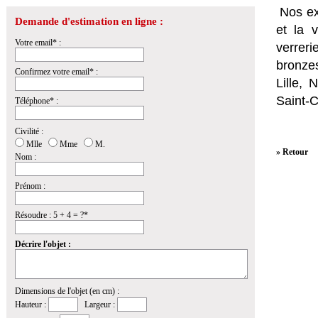
Nos ex
Demande d'estimation en ligne :
et la
v
Votre email* :
verrer
bronzes
Confirmez votre email* :
Lille,
Saint-
Téléphone* :
Civilité :
Mlle
Mme
M.
» Retour
Nom :
Prénom :
Résoudre : 5 + 4 = ?*
Décrire l'objet :
Dimensions de l'objet (en cm) :
Hauteur :
Largeur :