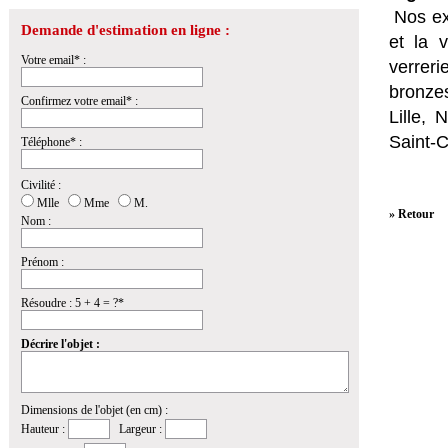
Nos ex
Demande d'estimation en ligne :
et la
v
Votre email* :
verrer
bronzes
Confirmez votre email* :
Lille,
Saint-
Téléphone* :
Civilité :
Mlle
Mme
M.
» Retour
Nom :
Prénom :
Résoudre : 5 + 4 = ?*
Décrire l'objet :
Dimensions de l'objet (en cm) :
Hauteur :
Largeur :