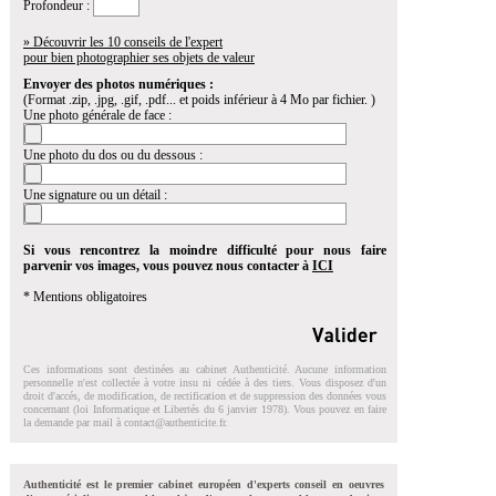
Profondeur :
» Découvrir les 10 conseils de l'expert
pour bien photographier ses objets de valeur
Envoyer des photos numériques :
(Format .zip, .jpg, .gif, .pdf... et poids inférieur à 4 Mo par fichier. )
Une photo générale de face :
Une photo du dos ou du dessous :
Une signature ou un détail :
Si vous rencontrez la moindre difficulté pour nous faire
parvenir vos images, vous pouvez nous contacter à
ICI
* Mentions obligatoires
Ces informations sont destinées au cabinet Authenticité. Aucune information
personnelle n'est collectée à votre insu ni cédée à des tiers. Vous disposez d'un
droit d'accés, de modification, de rectification et de suppression des données vous
concernant (loi Informatique et Libertés du 6 janvier 1978). Vous pouvez en faire
la demande par mail à
contact@authenticite.fr
.
Authenticité est le premier cabinet européen d'experts conseil en oeuvres