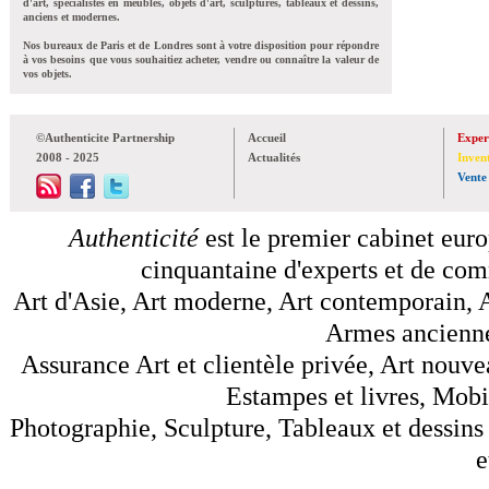
d'art, spécialistes en meubles, objets d'art, sculptures, tableaux et dessins,
anciens et modernes.
Nos bureaux de Paris et de Londres sont à votre disposition pour répondre
à vos besoins que vous souhaitiez acheter, vendre ou connaître la valeur de
vos objets.
©Authenticite Partnership
Accueil
Exper
2008 - 2025
Actualités
Inven
Vente
Authenticité
est le premier cabinet euro
cinquantaine d'experts et de comm
Art d'Asie, Art moderne, Art contemporain, A
Armes anciennes
Assurance Art et clientèle privée, Art nouve
Estampes et livres, Mobil
Photographie, Sculpture, Tableaux et dessins 
e