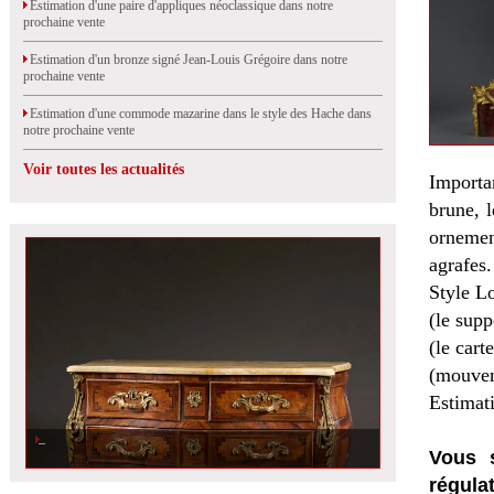
Estimation d'une paire d'appliques néoclassique dans notre
prochaine vente
Estimation d'un bronze signé Jean-Louis Grégoire dans notre
prochaine vente
Estimation d'une commode mazarine dans le style des Hache dans
notre prochaine vente
Voir toutes les actualités
Importa
brune, l
ornement
agrafes.
Style L
(le sup
(le car
(mouvem
Estimat
Vous s
régula