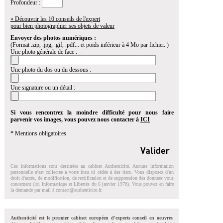
Profondeur :
» Découvrir les 10 conseils de l'expert
pour bien photographier ses objets de valeur
Envoyer des photos numériques :
(Format .zip, .jpg, .gif, .pdf... et poids inférieur à 4 Mo par fichier. )
Une photo générale de face :
Une photo du dos ou du dessous :
Une signature ou un détail :
Si vous rencontrez la moindre difficulté pour nous faire
parvenir vos images, vous pouvez nous contacter à
ICI
* Mentions obligatoires
Ces informations sont destinées au cabinet Authenticité. Aucune information
personnelle n'est collectée à votre insu ni cédée à des tiers. Vous disposez d'un
droit d'accés, de modification, de rectification et de suppression des données vous
concernant (loi Informatique et Libertés du 6 janvier 1978). Vous pouvez en faire
la demande par mail à
contact@authenticite.fr
.
Authenticité est le premier cabinet européen d'experts conseil en oeuvres