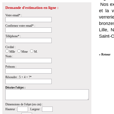
Nos ex
Demande d'estimation en ligne :
et la
v
Votre email* :
verrer
bronzes
Confirmez votre email* :
Lille,
Saint-
Téléphone* :
Civilité :
Mlle
Mme
M.
» Retour
Nom :
Prénom :
Résoudre : 5 + 4 = ?*
Décrire l'objet :
Dimensions de l'objet (en cm) :
Hauteur :
Largeur :