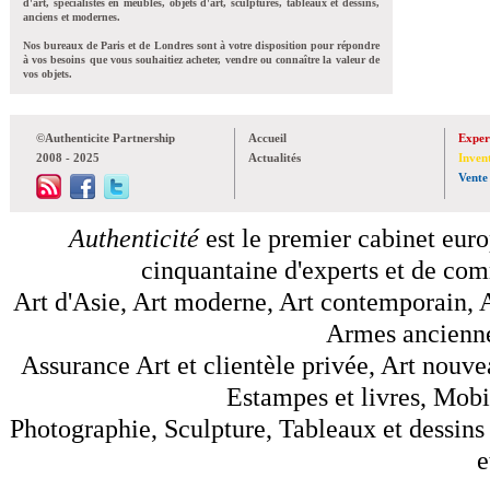
d'art, spécialistes en meubles, objets d'art, sculptures, tableaux et dessins,
anciens et modernes.
Nos bureaux de Paris et de Londres sont à votre disposition pour répondre
à vos besoins que vous souhaitiez acheter, vendre ou connaître la valeur de
vos objets.
©Authenticite Partnership
Accueil
Exper
2008 - 2025
Actualités
Inven
Vente
Authenticité
est le premier cabinet euro
cinquantaine d'experts et de comm
Art d'Asie, Art moderne, Art contemporain, A
Armes anciennes
Assurance Art et clientèle privée, Art nouve
Estampes et livres, Mobil
Photographie, Sculpture, Tableaux et dessins 
e