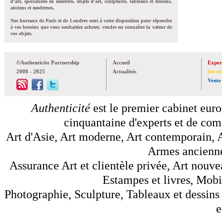
d'art, spécialistes en meubles, objets d'art, sculptures, tableaux et dessins,
anciens et modernes.
Nos bureaux de Paris et de Londres sont à votre disposition pour répondre
à vos besoins que vous souhaitiez acheter, vendre ou connaître la valeur de
vos objets.
©Authenticite Partnership
Accueil
Exper
2008 - 2025
Actualités
Inven
Vente
Authenticité
est le premier cabinet euro
cinquantaine d'experts et de comm
Art d'Asie, Art moderne, Art contemporain, A
Armes anciennes
Assurance Art et clientèle privée, Art nouve
Estampes et livres, Mobil
Photographie, Sculpture, Tableaux et dessins 
e