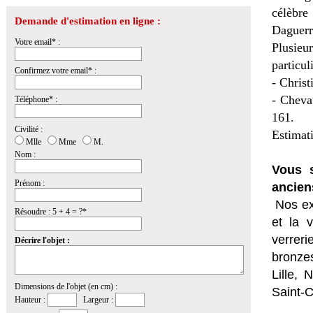
célèbr
Demande d'estimation en ligne :
Daguerr
Votre email* :
Plusieu
particuli
Confirmez votre email* :
- Christ
- Cheva
Téléphone* :
161.
Civilité :
Estimat
Mlle
Mme
M.
Nom :
Vous s
Prénom :
ancien
Nos ex
Résoudre : 5 + 4 = ?*
et la
v
verrer
Décrire l'objet :
bronzes
Lille,
Dimensions de l'objet (en cm) :
Saint-
Hauteur :
Largeur :