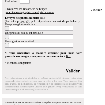
Profondeur :
» Découvrir les 10 conseils de l'expert
» Retour
pour bien photographier ses objets de valeur
Envoyer des photos numériques :
(Format .zip, .jpg, .gif, .pdf... et poids inférieur à 4 Mo par fichier. )
Une photo générale de face :
Une photo du dos ou du dessous :
Une signature ou un détail :
Si vous rencontrez la moindre difficulté pour nous faire
parvenir vos images, vous pouvez nous contacter à
ICI
* Mentions obligatoires
Ces informations sont destinées au cabinet Authenticité. Aucune information
personnelle n'est collectée à votre insu ni cédée à des tiers. Vous disposez d'un
droit d'accés, de modification, de rectification et de suppression des données vous
concernant (loi Informatique et Libertés du 6 janvier 1978). Vous pouvez en faire
la demande par mail à
contact@authenticite.fr
.
Authenticité est le premier cabinet européen d'experts conseil en oeuvres