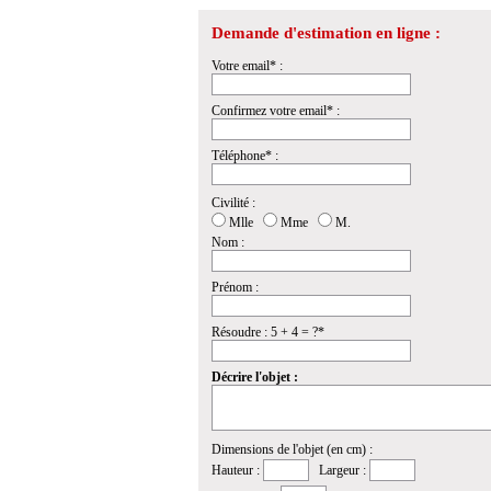
Demande d'estimation en ligne :
Votre email* :
Confirmez votre email* :
Téléphone* :
Civilité :
Mlle
Mme
M.
Nom :
Prénom :
Résoudre : 5 + 4 = ?*
Décrire l'objet :
Dimensions de l'objet (en cm) :
Hauteur :
Largeur :