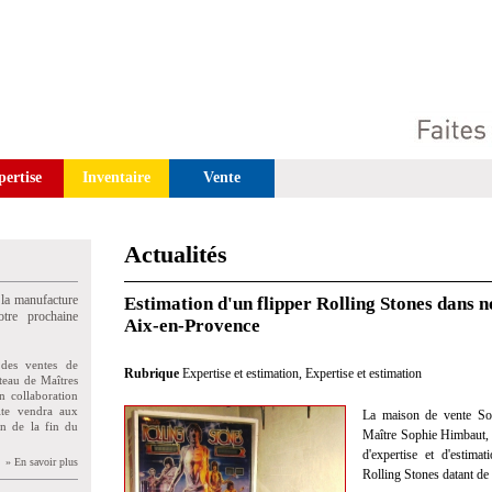
pertise
Inventaire
Vente
Actualités
 la manufacture
Estimation d'un flipper Rolling Stones dans 
tre prochaine
Aix-en-Provence
des ventes de
Rubrique
Expertise et estimation
,
Expertise et estimation
teau de Maîtres
n collaboration
uite vendra aux
La maison de vente So
on de la fin du
Maître Sophie Himbaut, c
d'expertise et d'estima
» En savoir plus
Rolling Stones datant de