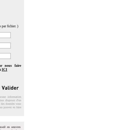
 par fichier. )
ur nous faire
 à
ICI
ucune information
 Vous disposez d'un
on des données vous
ous pouvez en faire
nseil en oeuvres