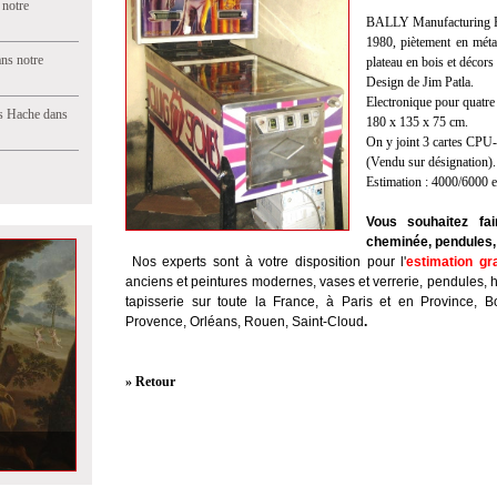
 notre
BALLY Manufacturing Fl
1980, piètement en métal
ns notre
plateau en bois et décors
Design de Jim Patla.
Electronique pour quatre
s Hache dans
180 x 135 x 75 cm.
On y joint 3 cartes CP
(Vendu sur désignation).
Estimation : 4000/6000 
Vous souhaitez fai
cheminée, pendules, 
Nos experts sont à votre disposition pour l'
estimation gr
anciens et peintures modernes, vases et verrerie, pendules, 
tapisserie sur toute la France, à Paris et en Province, B
Provence, Orléans, Rouen, Saint-Cloud
.
» Retour