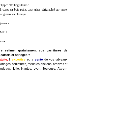
ipper "Rolling Stones"
, corps en bois peint, back glass sérigraphié sur verre,
 originaux en plastique.
 joueurs.
U-MPU.
euros
re estimer gratuitement vos garnitures de
cartels et horloges ?
atuite,
l'
expertise
et la
vente
de vos tableaux
horloges, sculptures, meubles anciens, bronzes et
ordeaux, Lille, Nantes, Lyon, Toulouse, Aix-en-