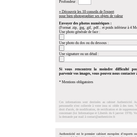
Profondeur :
» Découvrir les 10 conseils de l'expert
pour bien photographier ses objets de valeur
Envoyer des photos numériques :
(Format .zip, .jpg, .gif, .pdf... et poids inférieur à 4 Mo
Une photo générale de face :
Une photo du dos ou du dessous :
Une signature ou un détail :
Si vous rencontrez la moindre difficulté po
parvenir vos images, vous pouvez nous contacter
* Mentions obligatoires
Ces informations sont destinées au cabinet Authenticité. A
personnelle n'est collectée à votre insu ni cédée à des tiers.
droit d'accés, de modification, de rectification et de suppressi
concernant (loi Informatique et Libertés du 6 janvier 1978). V
la demande par mail à
contact@authenticite.fr
.
Authenticité est le premier cabinet européen d'experts co