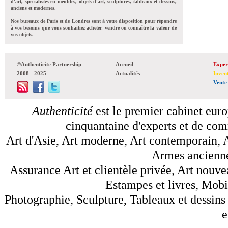
d'art, spécialistes en meubles, objets d'art, sculptures, tableaux et dessins,
anciens et modernes.
Nos bureaux de Paris et de Londres sont à votre disposition pour répondre
à vos besoins que vous souhaitiez acheter, vendre ou connaître la valeur de
vos objets.
©Authenticite Partnership
Accueil
Exper
2008 - 2025
Actualités
Inven
Vente
Authenticité
est le premier cabinet euro
cinquantaine d'experts et de comm
Art d'Asie, Art moderne, Art contemporain, A
Armes anciennes
Assurance Art et clientèle privée, Art nouve
Estampes et livres, Mobil
Photographie, Sculpture, Tableaux et dessins 
e