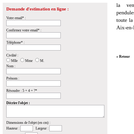
la
ven
Demande d'estimation en ligne :
pendules
Votre email* :
toute l
Aix-en-
Confirmez votre email* :
Téléphone* :
Civilité :
» Retour
Mlle
Mme
M.
Nom :
Prénom :
Résoudre : 5 + 4 = ?*
Décrire l'objet :
Dimensions de l'objet (en cm) :
Hauteur :
Largeur :