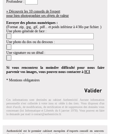
Profondeur :
» Découvrir les 10 conseils de l'expert
pour bien photographier ses objets de valeur
Envoyer des photos numériques :
(Format .zip, .jpg, .gif, .pdf... et poids inférieur à 4 Mo par fichier. )
Une photo générale de face :
Une photo du dos ou du dessous :
Une signature ou un détail :
Si vous rencontrez la moindre difficulté pour nous faire
parvenir vos images, vous pouvez nous contacter à
ICI
* Mentions obligatoires
Ces informations sont destinées au cabinet Authenticité. Aucune information
personnelle n'est collectée à votre insu ni cédée à des tiers. Vous disposez d'un
droit d'accés, de modification, de rectification et de suppression des données vous
concernant (loi Informatique et Libertés du 6 janvier 1978). Vous pouvez en faire
la demande par mail à
contact@authenticite.fr
.
Authenticité est le premier cabinet européen d'experts conseil en oeuvres