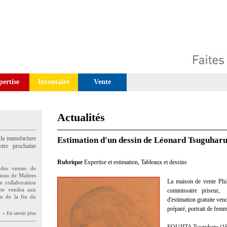
pertise
Inventaire
Vente
Actualités
 la manufacture
Estimation d'un dessin de Léonard Tsuguharu
tre prochaine
Rubrique
Expertise et estimation
,
Tableaux et dessins
des ventes de
teau de Maîtres
La maison de vente Phi
n collaboration
uite vendra aux
commissaire priseur, 
on de la fin du
d'estimation gratuite ven
préparé, portrait de femm
» En savoir plus