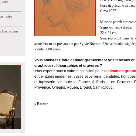
FOUJITA Tsuguharu (18
 notre
Portrait présumé de Jacq
Circa 1927.
ns notre
Mine de plomb sur papie
Signé en haut à droite.
s Hache dans
22 x 21 cm
Sera reproduit dans le 
actuellement en préparation par Sylvie Buisson. Une attestation signée p
Vendu 3000 euros
Vous souhaitez faire estimer gratuitement vos tableaux e
graphiques, lithographies et gravures ?
Nos experts sont à votre disposition pour l'
estimation gratui
et peintures modernes, vases et verrerie, pendules, horloges
et tapisserie sur toute la France, à Paris et en Province, 
Provence, Orléans, Rouen, Drouot, Saint-Cloud
.
» Retour