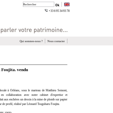
+33 6 95 34 93 78
Qui sommes-nous ?
Nous contacter
 Foujita. vendu
locale à Orléans, sous le marteau de Matthieu Semont,
en collaboration avec notre cabinet d'expertise et
dait aux enchères un dessin à la mine de plomb sur papier
e de profil, réalisé par Léonard Tsuguharu Foujita.