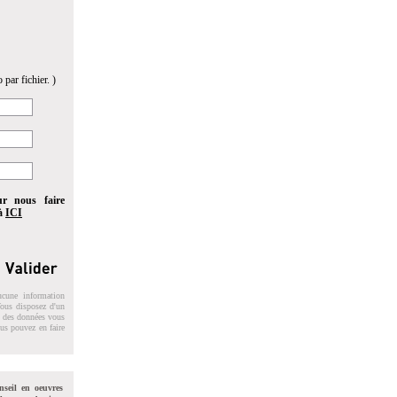
 par fichier. )
ur nous faire
 à
ICI
ucune information
 Vous disposez d'un
on des données vous
ous pouvez en faire
nseil en oeuvres