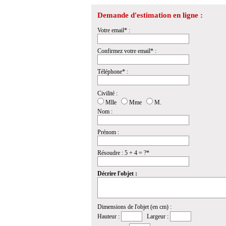
Demande d'estimation en ligne :
Votre email* :
Confirmez votre email* :
Téléphone* :
Civilité :
Mlle
Mme
M.
Nom :
Prénom :
Résoudre : 5 + 4 = ?*
Décrire l'objet :
Dimensions de l'objet (en cm) :
Hauteur :
Largeur :