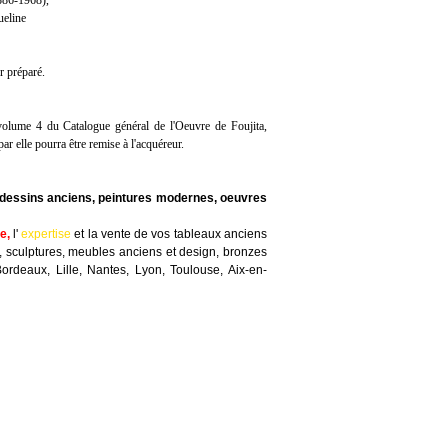
86-1968),
ueline
r préparé.
volume 4 du Catalogue général de l'Oeuvre de Foujita,
ar elle pourra être remise à l'acquéreur.
t dessins anciens, peintures modernes, oeuvres
te
,
l'
expertise
et la
vente
de vos tableaux anciens
, sculptures, meubles anciens et design, bronzes
Bordeaux, Lille, Nantes, Lyon, Toulouse, Aix-en-