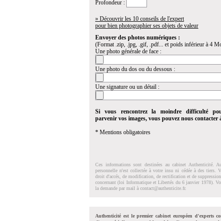
Profondeur :
» Découvrir les 10 conseils de l'expert
pour bien photographier ses objets de valeur
Envoyer des photos numériques :
(Format .zip, .jpg, .gif, .pdf... et poids inférieur à 4 Mo
Une photo générale de face :
Une photo du dos ou du dessous :
Une signature ou un détail :
Si vous rencontrez la moindre difficulté po
parvenir vos images, vous pouvez nous contacter
* Mentions obligatoires
Ces informations sont destinées au cabinet Authenticité. A
personnelle n'est collectée à votre insu ni cédée à des tiers.
droit d'accés, de modification, de rectification et de suppressi
concernant (loi Informatique et Libertés du 6 janvier 1978). V
la demande par mail à
contact@authenticite.fr
.
Authenticité est le premier cabinet européen d'experts co