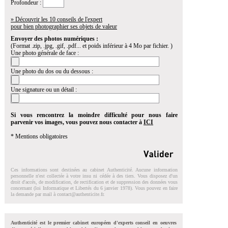
Profondeur :
» Découvrir les 10 conseils de l'expert
pour bien photographier ses objets de valeur
Envoyer des photos numériques :
(Format .zip, .jpg, .gif, .pdf... et poids inférieur à 4 Mo par fichier. )
Une photo générale de face :
Une photo du dos ou du dessous :
Une signature ou un détail :
Si vous rencontrez la moindre difficulté pour nous faire
parvenir vos images, vous pouvez nous contacter à
ICI
* Mentions obligatoires
Ces informations sont destinées au cabinet Authenticité. Aucune information
personnelle n'est collectée à votre insu ni cédée à des tiers. Vous disposez d'un
droit d'accés, de modification, de rectification et de suppression des données vous
concernant (loi Informatique et Libertés du 6 janvier 1978). Vous pouvez en faire
la demande par mail à
contact@authenticite.fr
.
Authenticité est le premier cabinet européen d'experts conseil en oeuvres