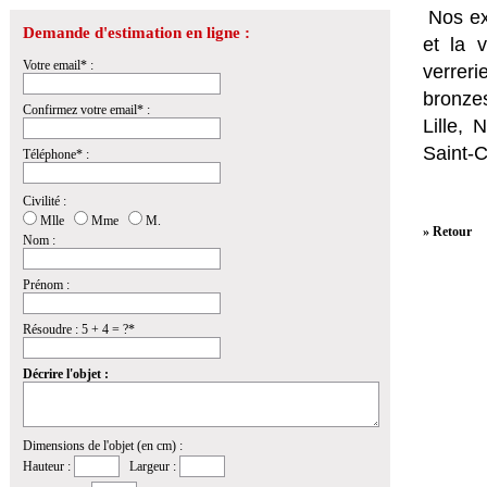
Nos ex
Demande d'estimation en ligne :
et la
v
Votre email* :
verrer
bronzes
Confirmez votre email* :
Lille,
Saint-
Téléphone* :
Civilité :
Mlle
Mme
M.
» Retour
Nom :
Prénom :
Résoudre : 5 + 4 = ?*
Décrire l'objet :
Dimensions de l'objet (en cm) :
Hauteur :
Largeur :