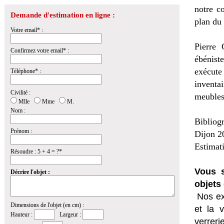
notre c
Demande d'estimation en ligne :
plan du
Votre email* :
Pierre 
Confirmez votre email* :
ébénist
exécute
Téléphone* :
invent
Civilité :
meubles,
Mlle
Mme
M.
Nom :
Bibliog
Prénom :
Dijon 2
Estimat
Résoudre : 5 + 4 = ?*
Vous s
Décrire l'objet :
objets 
Nos ex
Dimensions de l'objet (en cm) :
et la
v
Hauteur :
Largeur :
verrer