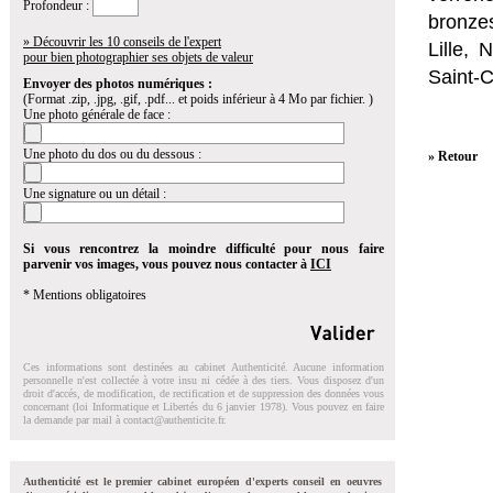
Profondeur :
bronzes
» Découvrir les 10 conseils de l'expert
Lille,
pour bien photographier ses objets de valeur
Saint-
Envoyer des photos numériques :
(Format .zip, .jpg, .gif, .pdf... et poids inférieur à 4 Mo par fichier. )
Une photo générale de face :
Une photo du dos ou du dessous :
» Retour
Une signature ou un détail :
Si vous rencontrez la moindre difficulté pour nous faire
parvenir vos images, vous pouvez nous contacter à
ICI
* Mentions obligatoires
Ces informations sont destinées au cabinet Authenticité. Aucune information
personnelle n'est collectée à votre insu ni cédée à des tiers. Vous disposez d'un
droit d'accés, de modification, de rectification et de suppression des données vous
concernant (loi Informatique et Libertés du 6 janvier 1978). Vous pouvez en faire
la demande par mail à
contact@authenticite.fr
.
Authenticité est le premier cabinet européen d'experts conseil en oeuvres