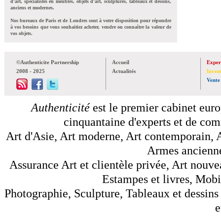
d'art, spécialistes en meubles, objets d'art, sculptures, tableaux et dessins,
anciens et modernes.
Nos bureaux de Paris et de Londres sont à votre disposition pour répondre
à vos besoins que vous souhaitiez acheter, vendre ou connaître la valeur de
vos objets.
©Authenticite Partnership
Accueil
Exper
2008 - 2025
Actualités
Inven
Vente
Authenticité
est le premier cabinet euro
cinquantaine d'experts et de comm
Art d'Asie, Art moderne, Art contemporain, A
Armes anciennes
Assurance Art et clientèle privée, Art nouve
Estampes et livres, Mobil
Photographie, Sculpture, Tableaux et dessins 
e