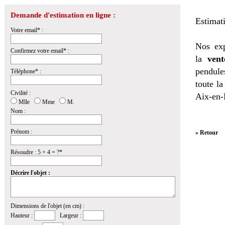
Demande d'estimation en ligne :
Estimat
Votre email* :
Nos exp
Confirmez votre email* :
la
vent
pendules
Téléphone* :
toute l
Civilité :
Aix-en-
Mlle
Mme
M.
Nom :
Prénom :
» Retour
Résoudre : 5 + 4 = ?*
Décrire l'objet :
Dimensions de l'objet (en cm) :
Hauteur :
Largeur :