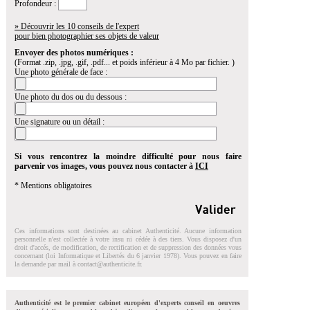
Profondeur :
» Découvrir les 10 conseils de l'expert
pour bien photographier ses objets de valeur
Envoyer des photos numériques :
(Format .zip, .jpg, .gif, .pdf... et poids inférieur à 4 Mo par fichier. )
Une photo générale de face :
Une photo du dos ou du dessous :
Une signature ou un détail :
Si vous rencontrez la moindre difficulté pour nous faire
parvenir vos images, vous pouvez nous contacter à
ICI
* Mentions obligatoires
Ces informations sont destinées au cabinet Authenticité. Aucune information
personnelle n'est collectée à votre insu ni cédée à des tiers. Vous disposez d'un
droit d'accés, de modification, de rectification et de suppression des données vous
concernant (loi Informatique et Libertés du 6 janvier 1978). Vous pouvez en faire
la demande par mail à
contact@authenticite.fr
.
Authenticité est le premier cabinet européen d'experts conseil en oeuvres