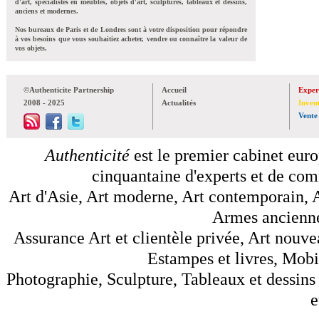
d'art, spécialistes en meubles, objets d'art, sculptures, tableaux et dessins,
anciens et modernes.
Nos bureaux de Paris et de Londres sont à votre disposition pour répondre
à vos besoins que vous souhaitiez acheter, vendre ou connaître la valeur de
vos objets.
©Authenticite Partnership
Accueil
Exper
2008 - 2025
Actualités
Inven
Vente
Authenticité
est le premier cabinet euro
cinquantaine d'experts et de comm
Art d'Asie, Art moderne, Art contemporain, A
Armes anciennes
Assurance Art et clientèle privée, Art nouve
Estampes et livres, Mobil
Photographie, Sculpture, Tableaux et dessins 
e