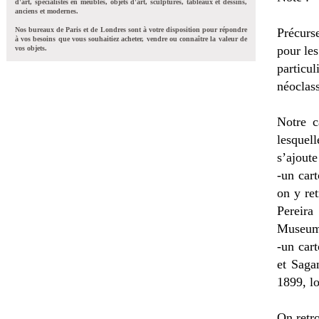
d'art, spécialistes en meubles, objets d'art, sculptures, tableaux et dessins,
anciens et modernes.
Nos bureaux de Paris et de Londres sont à votre disposition pour répondre
Précurs
à vos besoins que vous souhaitiez acheter, vendre ou connaître la valeur de
pour les
vos objets.
particu
néoclas
Notre c
lesquel
s’ajoute
-un car
on y re
Pereira
Museum,
-un car
et Saga
1899, lo
On retr