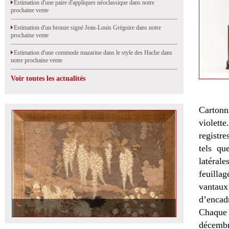
Estimation d'une paire d'appliques néoclassique dans notre
prochaine vente
Estimation d'un bronze signé Jean-Louis Grégoire dans notre
prochaine vente
Estimation d'une commode mazarine dans le style des Hache dans
notre prochaine vente
Voir toutes les actualités
Cartonn
violett
registre
tels qu
latéral
feuilla
vantaux
d’encadr
Estimation d\'une tenture du Japon dans notre prochaine vente d\'Art
d\'Asie à Drouot
Chaque 
décembr