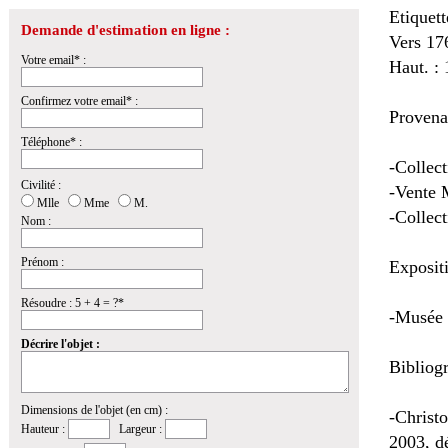
Etiquet
Demande d'estimation en ligne :
Vers 17
Votre email* :
Haut. : 
Confirmez votre email* :
Provena
Téléphone* :
-Collec
Civilité :
-Vente 
Mlle
Mme
M.
-Collec
Nom :
Prénom :
Exposit
Résoudre : 5 + 4 = ?*
-Musée 
Décrire l'objet :
Bibliog
Dimensions de l'objet (en cm) :
-Christ
Hauteur :
Largeur :
2003, dé