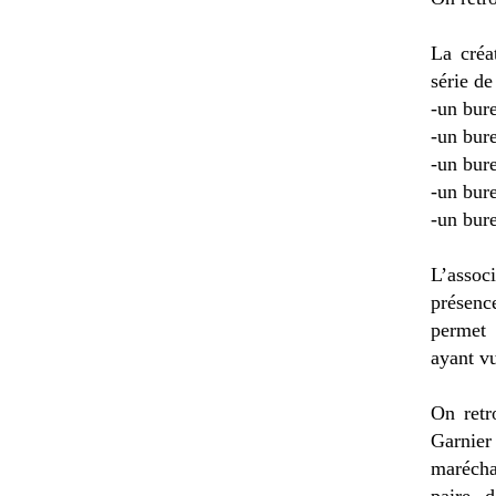
La créa
série de
-un bur
-un bure
-un bure
-un bure
-un bure
L’associ
présenc
permet 
ayant v
On retr
Garnier 
marécha