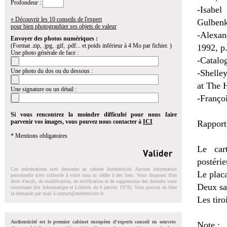
Profondeur :
-Isabel
» Découvrir les 10 conseils de l'expert
Gulbenk
pour bien photographier ses objets de valeur
-Alexan
Envoyer des photos numériques :
(Format .zip, .jpg, .gif, .pdf... et poids inférieur à 4 Mo par fichier. )
1992, p
Une photo générale de face :
-Catalo
Une photo du dos ou du dessous :
-Shelle
at The 
Une signature ou un détail :
-Franço
Si vous rencontrez la moindre difficulté pour nous faire
parvenir vos images, vous pouvez nous contacter à
ICI
Rapport
* Mentions obligatoires
Le car
postéri
Ces informations sont destinées au cabinet Authenticité. Aucune information
Le placa
personnelle n'est collectée à votre insu ni cédée à des tiers. Vous disposez d'un
droit d'accés, de modification, de rectification et de suppression des données vous
Deux sa
concernant (loi Informatique et Libertés du 6 janvier 1978). Vous pouvez en faire
la demande par mail à
contact@authenticite.fr
.
Les tiro
Authenticité est le premier cabinet européen d'experts conseil en oeuvres
Note :