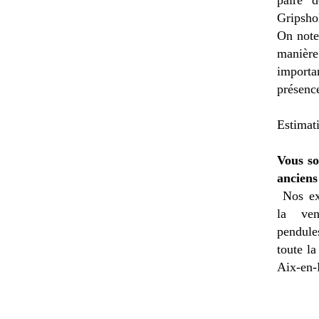
paire 
Gripsho
On note
manière
importa
présence
Estimat
Vous so
anciens
Nos ex
la
ven
pendules
toute l
Aix-en-