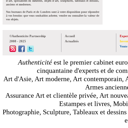
d'art, spécialistes en meubles, objets d'art, sculptures, tableaux et dessins,
anciens et modernes.
Nos bureaux de Paris et de Londres sont à votre disposition pour répondre
à vos besoins que vous souhaitiez acheter, vendre ou connaître la valeur de
vos objets.
©Authenticite Partnership
Accueil
Exper
2008 - 2025
Actualités
Inven
Vente
Authenticité
est le premier cabinet euro
cinquantaine d'experts et de comm
Art d'Asie, Art moderne, Art contemporain, A
Armes anciennes
Assurance Art et clientèle privée, Art nouve
Estampes et livres, Mobil
Photographie, Sculpture, Tableaux et dessins 
e