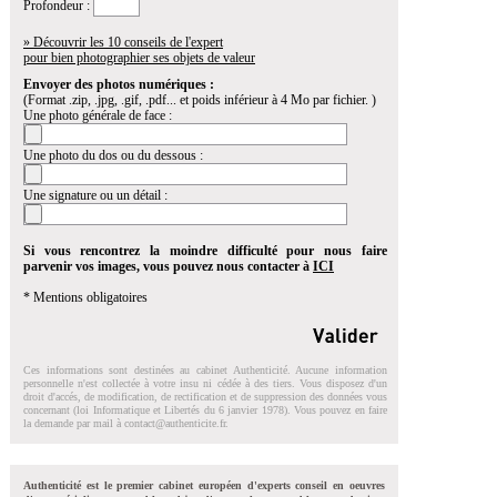
Profondeur :
» Découvrir les 10 conseils de l'expert
pour bien photographier ses objets de valeur
Envoyer des photos numériques :
(Format .zip, .jpg, .gif, .pdf... et poids inférieur à 4 Mo par fichier. )
Une photo générale de face :
Une photo du dos ou du dessous :
Une signature ou un détail :
Si vous rencontrez la moindre difficulté pour nous faire
parvenir vos images, vous pouvez nous contacter à
ICI
* Mentions obligatoires
Ces informations sont destinées au cabinet Authenticité. Aucune information
personnelle n'est collectée à votre insu ni cédée à des tiers. Vous disposez d'un
droit d'accés, de modification, de rectification et de suppression des données vous
concernant (loi Informatique et Libertés du 6 janvier 1978). Vous pouvez en faire
la demande par mail à
contact@authenticite.fr
.
Authenticité est le premier cabinet européen d'experts conseil en oeuvres