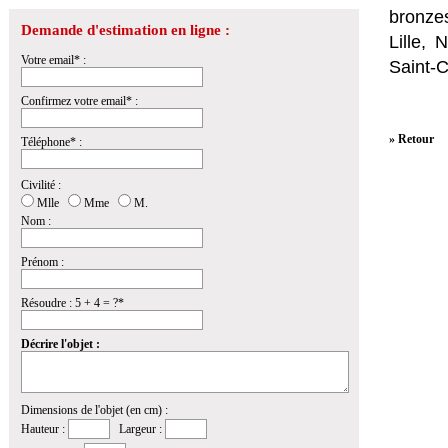
bronzes
Demande d'estimation en ligne :
Lille,
Votre email* :
Saint-
Confirmez votre email* :
» Retour
Téléphone* :
Civilité :
Mlle
Mme
M.
Nom :
Prénom :
Résoudre : 5 + 4 = ?*
Décrire l'objet :
Dimensions de l'objet (en cm) :
Hauteur :
Largeur :