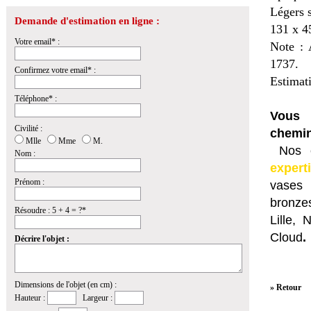
Légers 
Demande d'estimation en ligne :
131 x 4
Votre email* :
Note : 
1737.
Confirmez votre email* :
Estimat
Téléphone* :
Vous 
Civilité :
chemin
Mlle
Mme
M.
Nos e
Nom :
expert
Prénom :
vases 
bronzes
Résoudre : 5 + 4 = ?*
Lille,
Cloud
.
Décrire l'objet :
Dimensions de l'objet (en cm) :
» Retour
Hauteur :
Largeur :