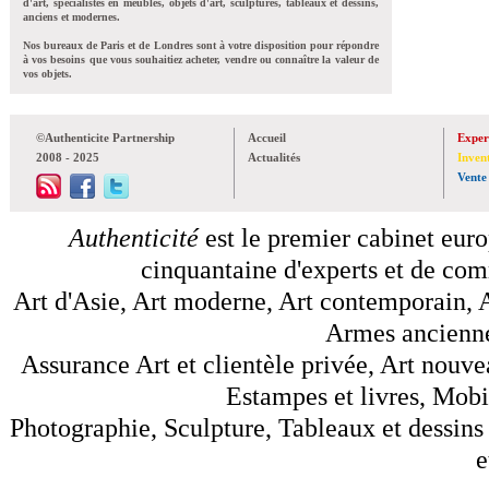
d'art, spécialistes en meubles, objets d'art, sculptures, tableaux et dessins,
anciens et modernes.
Nos bureaux de Paris et de Londres sont à votre disposition pour répondre
à vos besoins que vous souhaitiez acheter, vendre ou connaître la valeur de
vos objets.
©Authenticite Partnership
Accueil
Exper
2008 - 2025
Actualités
Inven
Vente
Authenticité
est le premier cabinet euro
cinquantaine d'experts et de comm
Art d'Asie, Art moderne, Art contemporain, A
Armes anciennes
Assurance Art et clientèle privée, Art nouve
Estampes et livres, Mobil
Photographie, Sculpture, Tableaux et dessins 
e