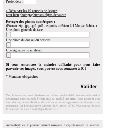
Profondeur :
» Découvrir les 10 conseils de l'expert
pour bien photographier ses objets de valeur
Envoyer des photos numériques :
(Format .zip, .jpg, .gif, .pdf... et poids inférieur à 4 Mo par fichier. )
Une photo générale de face :
Une photo du dos ou du dessous :
Une signature ou un détail :
Si vous rencontrez la moindre difficulté pour nous faire
parvenir vos images, vous pouvez nous contacter à
ICI
* Mentions obligatoires
Ces informations sont destinées au cabinet Authenticité. Aucune information
personnelle n'est collectée à votre insu ni cédée à des tiers. Vous disposez d'un
droit d'accés, de modification, de rectification et de suppression des données vous
concernant (loi Informatique et Libertés du 6 janvier 1978). Vous pouvez en faire
la demande par mail à
contact@authenticite.fr
.
Authenticité est le premier cabinet européen d'experts conseil en oeuvres