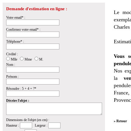
Demande d'estimation en ligne :
Le modè
Votre email* :
exempla
Charles
Confirmez votre email* :
Estimat
Téléphone* :
Civilité :
Vous s
Mlle
Mme
M.
pendule
Nom :
Nos exp
Prénom :
la
ven
pendules
Résoudre : 5 + 4 = ?*
France,
Provenc
Décrire l'objet :
Dimensions de l'objet (en cm) :
» Retour
Hauteur :
Largeur :