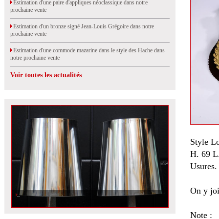
Estimation d'une paire d'appliques néoclassique dans notre
prochaine vente
Estimation d'un bronze signé Jean-Louis Grégoire dans notre
prochaine vente
Estimation d'une commode mazarine dans le style des Hache dans
notre prochaine vente
Voir toutes les actualités
Style L
H. 69 L
Usures.
On y joi
Note :