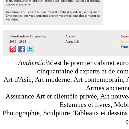
d'art, spécialistes en meubles, objets d'art, sculptures, tableaux et dessins,
anciens et modernes.
Nos bureaux de Paris et de Londres sont à votre disposition pour répondre
à vos besoins que vous souhaitiez acheter, vendre ou connaître la valeur de
vos objets.
©Authenticite Partnership
Accueil
Exper
2008 - 2025
Actualités
Inven
Vente
Authenticité
est le premier cabinet euro
cinquantaine d'experts et de comm
Art d'Asie, Art moderne, Art contemporain, A
Armes anciennes
Assurance Art et clientèle privée, Art nouve
Estampes et livres, Mobil
Photographie, Sculpture, Tableaux et dessins 
e