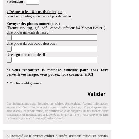
Profondeur :
» Découvrir les 10 conseils de l'expert
pour bien photographier ses objets de valeur
Envoyer des photos numériques :
(Format .zip, .jpg, .gif, .pdf... et poids inférieur à 4 Mo par fichier. )
Une photo générale de face :
Une photo du dos ou du dessous :
Une signature ou un détail :
Si vous rencontrez la moindre difficulté pour nous faire
parvenir vos images, vous pouvez nous contacter à
ICI
* Mentions obligatoires
Ces informations sont destinées au cabinet Authenticité. Aucune information
personnelle n'est collectée à votre insu ni cédée à des tiers. Vous disposez d'un
droit d'accés, de modification, de rectification et de suppression des données vous
concernant (loi Informatique et Libertés du 6 janvier 1978). Vous pouvez en faire
la demande par mail à
contact@authenticite.fr
.
Authenticité est le premier cabinet européen d'experts conseil en oeuvres