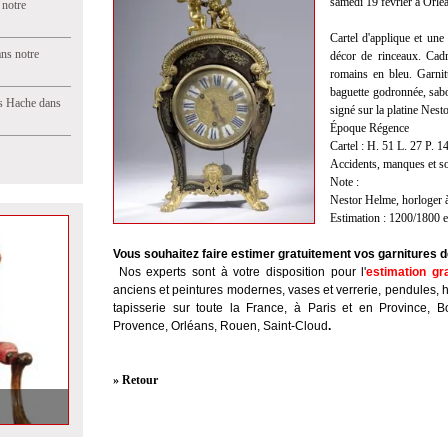
samedi 19 février à Orlé
 notre
Cartel d'applique et une
ns notre
décor de rinceaux. Cadr
romains en bleu. Garnit
baguette godronnée, sab
s Hache dans
signé sur la platine Nes
Époque Régence
Cartel : H. 51 L. 27 P. 1
Accidents, manques et s
Note :
Nestor Helme, horloger à
Estimation : 1200/1800 
Vous souhaitez faire estimer gratuitement vos garnitures d
Nos experts sont à votre disposition pour l'
estimation gr
anciens et peintures modernes, vases et verrerie, pendules, 
tapisserie sur toute la France, à Paris et en Province, B
Provence, Orléans, Rouen, Saint-Cloud
.
» Retour