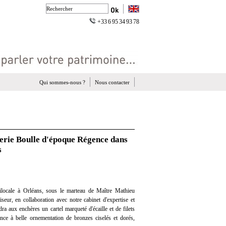
+33 6 95 34 93 78
Qui sommes-nous ?
Nous contacter
terie Boulle d'époque Régence dans
s
locale à Orléans, sous le marteau de Maître Mathieu
eur, en collaboration avec notre cabinet d'expertise et
dra aux enchères un cartel marqueté d'écaille et de filets
nce à belle ornementation de bronzes ciselés et dorés,