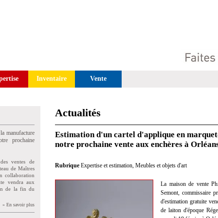
pertise
Inventaire
Vente
Actualités
 la manufacture
Estimation d'un cartel d'applique en marque
tre prochaine
notre prochaine vente aux enchères à Orléan
des ventes de
Rubrique
Expertise et estimation
,
Meubles et objets d'art
teau de Maîtres
n collaboration
uite vendra aux
La maison de vente Phi
on de la fin du
Semont, commissaire pris
d'estimation gratuite ven
» En savoir plus
de laiton d'époque Rége