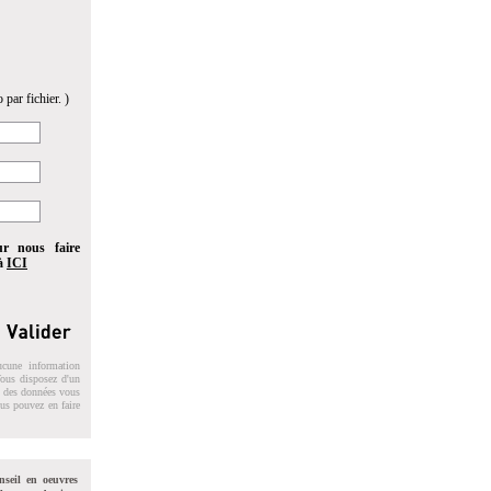
 par fichier. )
ur nous faire
 à
ICI
ucune information
 Vous disposez d'un
on des données vous
ous pouvez en faire
nseil en oeuvres