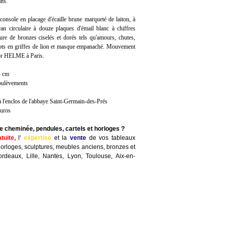
ans.
 console en placage d'écaille brune marqueté de laiton, à
an circulaire à douze plaques d'émail blanc à chiffres
ure de bronzes ciselés et dorés tels qu'amours, chutes,
ots en griffes de lion et masque empanaché. Mouvement
tor HELME à Paris.
4 cm
oulèvements
 l'enclos de l'abbaye Saint-Germain-des-Prés
euros
e cheminée, pendules, cartels et horloges ?
atuite,
l'
expertise
et la
vente
de vos tableaux
horloges, sculptures, meubles anciens, bronzes et
ordeaux, Lille, Nantes, Lyon, Toulouse, Aix-en-