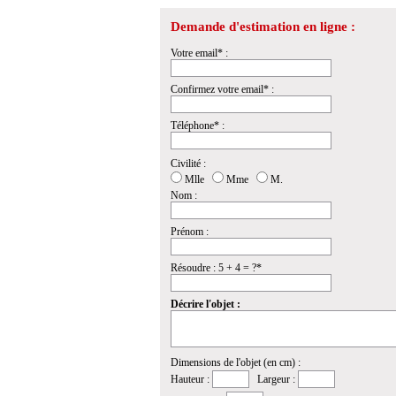
Demande d'estimation en ligne :
Votre email* :
Confirmez votre email* :
Téléphone* :
Civilité :
Mlle
Mme
M.
Nom :
Prénom :
Résoudre : 5 + 4 = ?*
Décrire l'objet :
Dimensions de l'objet (en cm) :
Hauteur :
Largeur :