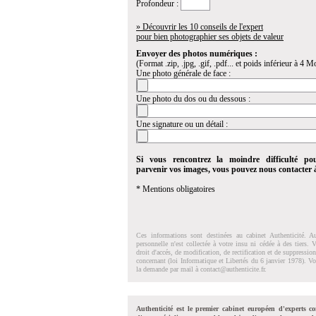
Profondeur :
» Découvrir les 10 conseils de l'expert
pour bien photographier ses objets de valeur
Envoyer des photos numériques :
(Format .zip, .jpg, .gif, .pdf... et poids inférieur à 4 Mo
Une photo générale de face :
Une photo du dos ou du dessous :
Une signature ou un détail :
Si vous rencontrez la moindre difficulté po
parvenir vos images, vous pouvez nous contacter
* Mentions obligatoires
Ces informations sont destinées au cabinet Authenticité. A
personnelle n'est collectée à votre insu ni cédée à des tiers.
droit d'accés, de modification, de rectification et de suppressi
concernant (loi Informatique et Libertés du 6 janvier 1978). V
la demande par mail à
contact@authenticite.fr
.
Authenticité est le premier cabinet européen d'experts co