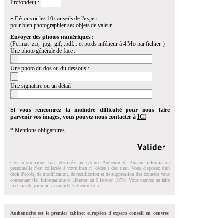
Profondeur :
» Découvrir les 10 conseils de l'expert
pour bien photographier ses objets de valeur
Envoyer des photos numériques :
(Format .zip, .jpg, .gif, .pdf... et poids inférieur à 4 Mo par fichier. )
Une photo générale de face :
Une photo du dos ou du dessous :
Une signature ou un détail :
Si vous rencontrez la moindre difficulté pour nous faire
parvenir vos images, vous pouvez nous contacter à
ICI
* Mentions obligatoires
Ces informations sont destinées au cabinet Authenticité. Aucune information
personnelle n'est collectée à votre insu ni cédée à des tiers. Vous disposez d'un
droit d'accés, de modification, de rectification et de suppression des données vous
concernant (loi Informatique et Libertés du 6 janvier 1978). Vous pouvez en faire
la demande par mail à
contact@authenticite.fr
.
Authenticité est le premier cabinet européen d'experts conseil en oeuvres