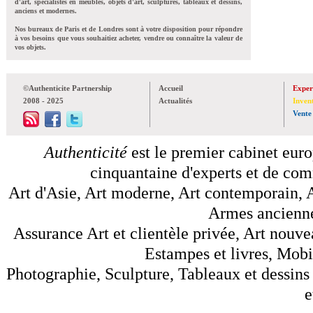
d'art, spécialistes en meubles, objets d'art, sculptures, tableaux et dessins,
anciens et modernes.
Nos bureaux de Paris et de Londres sont à votre disposition pour répondre
à vos besoins que vous souhaitiez acheter, vendre ou connaître la valeur de
vos objets.
©Authenticite Partnership
Accueil
Exper
2008 - 2025
Actualités
Inven
Vente
Authenticité
est le premier cabinet euro
cinquantaine d'experts et de comm
Art d'Asie, Art moderne, Art contemporain, A
Armes anciennes
Assurance Art et clientèle privée, Art nouve
Estampes et livres, Mobil
Photographie, Sculpture, Tableaux et dessins 
e