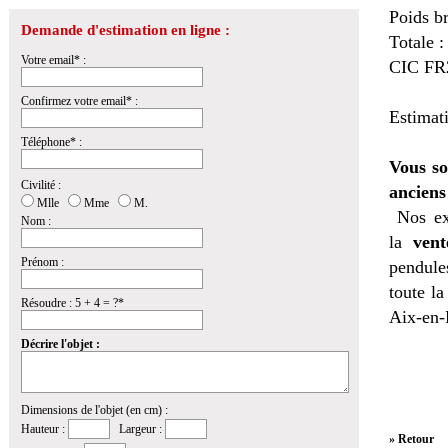
Poids br
Demande d'estimation en ligne :
Totale :
Votre email* :
CIC FR2
Confirmez votre email* :
Estimat
Téléphone* :
Vous so
Civilité :
anciens
Mlle
Mme
M.
Nos ex
Nom :
la
vent
Prénom :
pendules
toute l
Résoudre : 5 + 4 = ?*
Aix-en-
Décrire l'objet :
Dimensions de l'objet (en cm) :
Hauteur :
Largeur :
» Retour