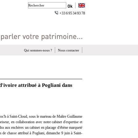
+33 6 95 34 93 78
Qui sommes-nous ?
Nous contacter
'ivoire attribué à Pogliani dans
oc'h à Saint-Cloud, sous le marteau de Maître Guillaume
iseur, en collaboration avec notre cabinet d'expertise et
ndra aux enchères un cabinet en placage d'ébène marqueté
s de chasse attribué à Pogliani, dimanche 9 juin à Saint-