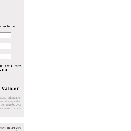
 par fichier. )
ur nous faire
 à
ICI
ucune information
 Vous disposez d'un
on des données vous
ous pouvez en faire
nseil en oeuvres