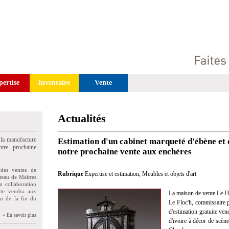
pertise
Inventaire
Vente
Actualités
 la manufacture
Estimation d'un cabinet marqueté d'ébène et d
tre prochaine
notre prochaine vente aux enchères
des ventes de
Rubrique
Expertise et estimation
,
Meubles et objets d'art
teau de Maîtres
n collaboration
uite vendra aux
La maison de vente Le Fl
on de la fin du
Le Floc'h, commissaire pr
d'estimation gratuite ve
» En savoir plus
d'ivoire à décor de scène