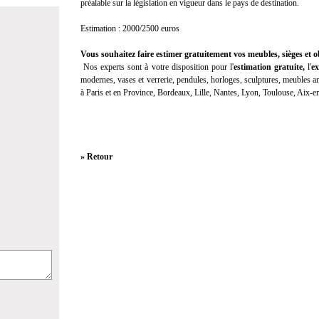
préalable sur la législation en vigueur dans le pays de destination.
Estimation : 2000/2500 euros
Vous souhaitez faire estimer gratuitement vos meubles, sièges et ob
Nos experts sont à votre disposition pour l'
estimation gratuite
,
l'
ex
modernes, vases et verrerie, pendules, horloges, sculptures, meubles anc
à Paris et en Province, Bordeaux, Lille, Nantes, Lyon, Toulouse, Aix-
» Retour