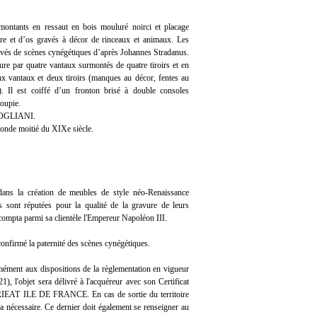
montants en ressaut en bois mouluré noirci et placage
re et d’os gravés à décor de rinceaux et animaux. Les
avés de scènes cynégétiques d’après Johannes Stradanus.
eure par quatre vantaux surmontés de quatre tiroirs et en
ux vantaux et deux tiroirs (manques au décor, fentes au
s). Il est coiffé d’un fronton brisé à double consoles
oupie.
 POGLIANI.
conde moitié du XIXe siècle.
 dans la création de meubles de style néo-Renaissance
ns sont réputées pour la qualité de la gravure de leurs
compta parmi sa clientèle l'Empereur Napoléon III.
nfirmé la paternité des scènes cynégétiques.
mément aux dispositions de la règlementation en vigueur
, l'objet sera délivré à l'acquéreur avec son Certificat
IEAT ILE DE FRANCE. En cas de sortie du territoire
era nécessaire. Ce dernier doit également se renseigner au