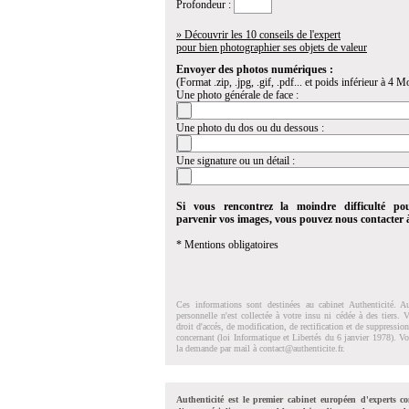
Profondeur :
» Découvrir les 10 conseils de l'expert
pour bien photographier ses objets de valeur
Envoyer des photos numériques :
(Format .zip, .jpg, .gif, .pdf... et poids inférieur à 4 Mo
Une photo générale de face :
Une photo du dos ou du dessous :
Une signature ou un détail :
Si vous rencontrez la moindre difficulté po
parvenir vos images, vous pouvez nous contacter
* Mentions obligatoires
Ces informations sont destinées au cabinet Authenticité. A
personnelle n'est collectée à votre insu ni cédée à des tiers.
droit d'accés, de modification, de rectification et de suppressi
concernant (loi Informatique et Libertés du 6 janvier 1978). V
la demande par mail à
contact@authenticite.fr
.
Authenticité est le premier cabinet européen d'experts co