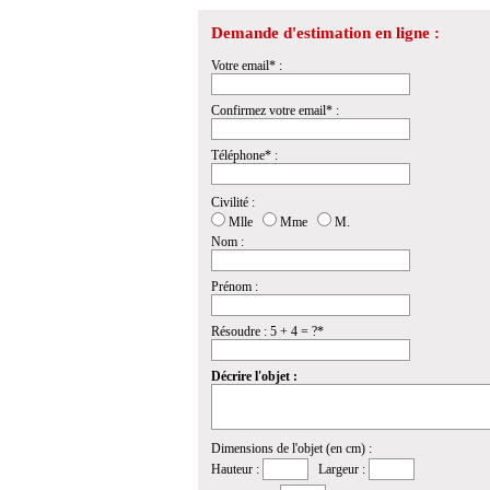
Demande d'estimation en ligne :
Votre email* :
Confirmez votre email* :
Téléphone* :
Civilité :
Mlle
Mme
M.
Nom :
Prénom :
Résoudre : 5 + 4 = ?*
Décrire l'objet :
Dimensions de l'objet (en cm) :
Hauteur :
Largeur :