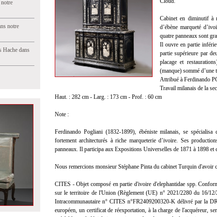
Cloud.
 notre
Cabinet en diminutif à 
ns notre
d’ébène marqueté d’ivoi
quatre panneaux sont gr
Il ouvre en partie inféri
s Hache dans
partie supérieure par de
placage et restauration
(manque) sommé d’une t
Attribué à Ferdinando
Travail milanais de la se
Haut. : 282 cm - Larg. : 173 cm - Prof. : 60 cm
Note :
Ferdinando Pogliani (1832-1899), ébéniste milanais, se spécialisa
fortement architecturés à riche marqueterie d’ivoire. Ses productio
panneaux. Il participa aux Expositions Universelles de 1871 à 1898 et 
Nous remercions monsieur Stéphane Pinta du cabinet Turquin d'avoir co
CITES - Objet composé en partie d'ivoire d'elephantidae spp. Confor
sur le territoire de l'Union (Règlement (UE) n° 2021/2280 du 16/12/21)
Intracommunautaire n° CITES n°FR2409200320-K délivré par la DR
européen, un certificat de réexportation, à la charge de l'acquéreur, s