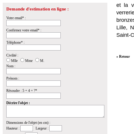
et la
v
Demande d'estimation en ligne :
verrer
Votre email* :
bronzes
Lille,
Confirmez votre email* :
Saint-
Téléphone* :
Civilité :
» Retour
Mlle
Mme
M.
Nom :
Prénom :
Résoudre : 5 + 4 = ?*
Décrire l'objet :
Dimensions de l'objet (en cm) :
Hauteur :
Largeur :