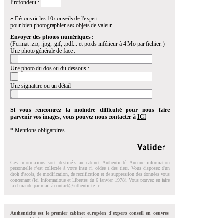
Profondeur :
» Découvrir les 10 conseils de l'expert
pour bien photographier ses objets de valeur
Envoyer des photos numériques :
(Format .zip, .jpg, .gif, .pdf... et poids inférieur à 4 Mo par fichier. )
Une photo générale de face :
Une photo du dos ou du dessous :
Une signature ou un détail :
Si vous rencontrez la moindre difficulté pour nous faire
parvenir vos images, vous pouvez nous contacter à
ICI
* Mentions obligatoires
Ces informations sont destinées au cabinet Authenticité. Aucune information
personnelle n'est collectée à votre insu ni cédée à des tiers. Vous disposez d'un
droit d'accés, de modification, de rectification et de suppression des données vous
concernant (loi Informatique et Libertés du 6 janvier 1978). Vous pouvez en faire
la demande par mail à
contact@authenticite.fr
.
Authenticité est le premier cabinet européen d'experts conseil en oeuvres