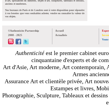
d'art, spécialistes en meubles, objets d'art, sculptures, tableaux et dessins,
anciens et modernes.
Nos bureaux de Paris et de Londres sont à votre disposition pour répondre
à vos besoins que vous souhaitiez acheter, vendre ou connaître la valeur de
vos objets.
©Authenticite Partnership
Accueil
Exper
2008 - 2025
Actualités
Inven
Vente
Authenticité
est le premier cabinet euro
cinquantaine d'experts et de comm
Art d'Asie, Art moderne, Art contemporain, A
Armes anciennes
Assurance Art et clientèle privée, Art nouve
Estampes et livres, Mobil
Photographie, Sculpture, Tableaux et dessins 
e