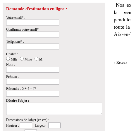
Nos ex
Demande d'estimation en ligne :
la
ven
Votre email* :
pendules
toute l
Confirmez votre email* :
Aix-en-
Téléphone* :
Civilité :
Mlle
Mme
M.
» Retour
Nom :
Prénom :
Résoudre : 5 + 4 = ?*
Décrire l'objet :
Dimensions de l'objet (en cm) :
Hauteur :
Largeur :