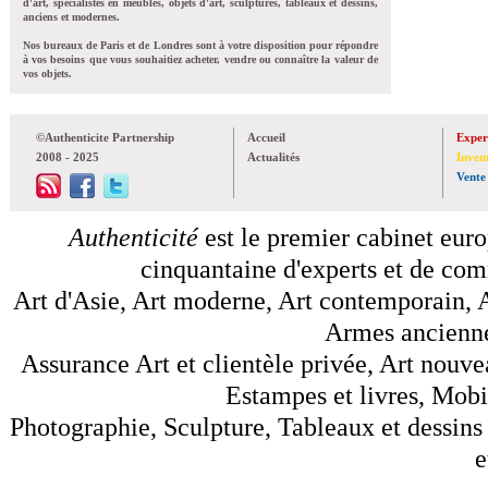
d'art, spécialistes en meubles, objets d'art, sculptures, tableaux et dessins,
anciens et modernes.
Nos bureaux de Paris et de Londres sont à votre disposition pour répondre
à vos besoins que vous souhaitiez acheter, vendre ou connaître la valeur de
vos objets.
©Authenticite Partnership
Accueil
Exper
2008 - 2025
Actualités
Inven
Vente
Authenticité
est le premier cabinet euro
cinquantaine d'experts et de comm
Art d'Asie, Art moderne, Art contemporain, A
Armes anciennes
Assurance Art et clientèle privée, Art nouve
Estampes et livres, Mobil
Photographie, Sculpture, Tableaux et dessins 
e