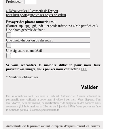
Profondeur :
» Découvrir les 10 conseils de l'expert
pour bien photographier ses objets de valeur
Envoyer des photos numériques :
(Format .zip, .jpg, .gif, .pdf... et poids inférieur à 4 Mo par fichier. )
Une photo générale de face :
Une photo du dos ou du dessous :
Une signature ou un détail :
Si vous rencontrez la moindre difficulté pour nous faire
parvenir vos images, vous pouvez nous contacter à
ICI
* Mentions obligatoires
Ces informations sont destinées au cabinet Authenticité. Aucune information
personnelle n'est collectée à votre insu ni cédée à des tiers. Vous disposez d'un
droit d'accés, de modification, de rectification et de suppression des données vous
concernant (loi Informatique et Libertés du 6 janvier 1978). Vous pouvez en faire
la demande par mail à
contact@authenticite.fr
.
Authenticité est le premier cabinet européen d'experts conseil en oeuvres