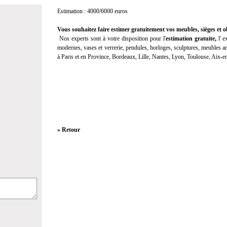
Estimation : 4000/6000 euros
Vous souhaitez faire estimer gratuitement vos meubles, sièges et ob
Nos experts sont à votre disposition pour l'
estimation gratuite
,
l'
ex
modernes, vases et verrerie, pendules, horloges, sculptures, meubles anc
à Paris et en Province, Bordeaux, Lille, Nantes, Lyon, Toulouse, Aix-
» Retour