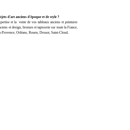
jets d'art anciens d'époque et de style ?
pertise
et la
vente
de vos tableaux anciens et peintures
iens et design, bronzes et tapisserie sur toute la France,
en-Provence, Orléans, Rouen, Drouot, Saint-Cloud
.