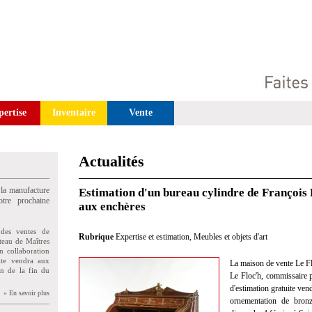
pertise
Inventaire
Vente
Actualités
 la manufacture
Estimation d'un bureau cylindre de François 
tre prochaine
aux enchères
des ventes de
Rubrique
Expertise et estimation
,
Meubles et objets d'art
teau de Maîtres
n collaboration
uite vendra aux
La maison de vente Le Fl
on de la fin du
Le Floc'h, commissaire pr
d'estimation gratuite ven
» En savoir plus
ornementation de bron