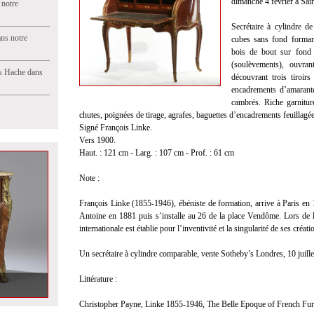
dimanche 4 février à Sai
 notre
Secrétaire à cylindre d
ns notre
cubes sans fond forman
bois de bout sur fond 
(soulèvements), ouvran
s Hache dans
découvrant trois tiroir
encadrements d’amarante 
cambrés. Riche garnitur
chutes, poignées de tirage, agrafes, baguettes d’encadrements feuillagées
Signé François Linke.
Vers 1900.
Haut. : 121 cm - Larg. : 107 cm - Prof. : 61 cm
Note :
François Linke (1855-1946), ébéniste de formation, arrive à Paris en 
Antoine en 1881 puis s’installe au 26 de la place Vendôme. Lors de l
internationale est établie pour l’inventivité et la singularité de ses cré
Un secrétaire à cylindre comparable, vente Sotheby’s Londres, 10 juille
Littérature :
Christopher Payne, Linke 1855-1946, The Belle Epoque of French Furn