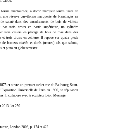
nt-Cloud.
e forme chantournée, à décor marqueté toutes faces de
t une réserve curviforme marquetée de branchages en
de satiné dans des encadrements de bois de violette
t par trois tiroirs en partie supérieure, un cylindre
s et trois casiers en placage de bois de rose dans des
et trois tiroirs en ceinture. Il repose sur quatre pieds
e de bronzes ciselés et dorés (usures) tels que sabots,
 et putto au globe terrestre.
1875 et ouvre un premier atelier rue du Faubourg Saint-
’Exposition Universelle de Paris en 1900, sa réputation
ations. Il collabore avec le sculpteur Léon Messagé.
t 2013, lot 250.
iture, London 2003, p. 174 et 422.