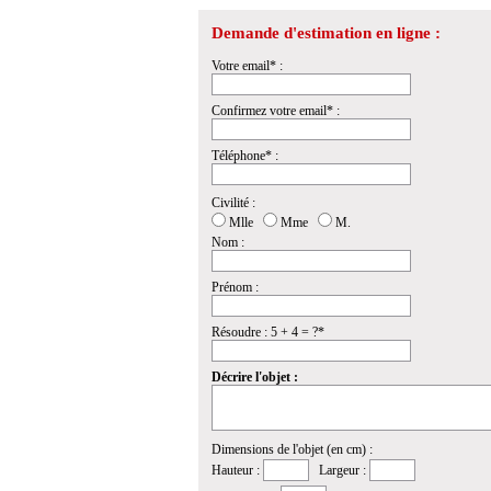
Demande d'estimation en ligne :
Votre email* :
Confirmez votre email* :
Téléphone* :
Civilité :
Mlle
Mme
M.
Nom :
Prénom :
Résoudre : 5 + 4 = ?*
Décrire l'objet :
Dimensions de l'objet (en cm) :
Hauteur :
Largeur :