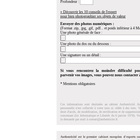
Profondeur :
» Découvrir les 10 conseils de l'expert
pour bien photographier ses objets de valeur
Envoyer des photos numériques :
(Format .zip, .jpg, .gif, .pdf... et poids inférieur à 4 Mo
Une photo générale de face :
Une photo du dos ou du dessous :
Une signature ou un détail :
Si vous rencontrez la moindre difficulté po
parvenir vos images, vous pouvez nous contacter
* Mentions obligatoires
Ces informations sont destinées au cabinet Authenticité. A
personnelle n'est collectée à votre insu ni cédée à des tiers.
droit d'accés, de modification, de rectification et de suppressi
concernant (loi Informatique et Libertés du 6 janvier 1978). V
la demande par mail à
contact@authenticite.fr
.
Authenticité est le premier cabinet européen d'experts co