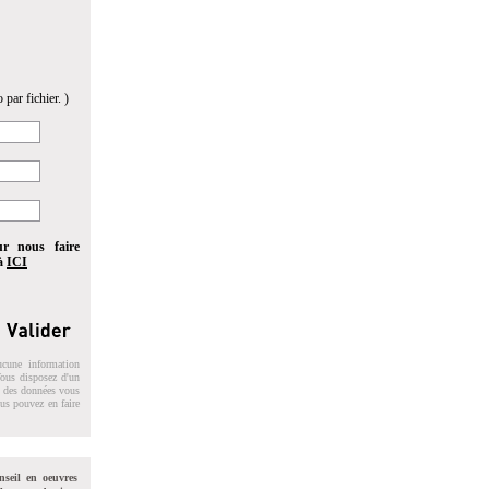
 par fichier. )
ur nous faire
 à
ICI
ucune information
 Vous disposez d'un
on des données vous
ous pouvez en faire
nseil en oeuvres