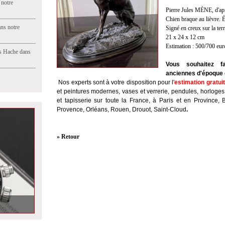
 notre
Pierre Jules MÈNE, d'ap
Chien braque au lièvre. 
ns notre
Signé en creux sur la ter
21 x 24 x 12 cm
Estimation : 500/700 eur
s Hache dans
Vous souhaitez fa
anciennes d'époque e
Nos experts sont à votre disposition pour l'
estimation gratui
et peintures modernes, vases et verrerie, pendules, horloges
et tapisserie sur toute la France, à Paris et en Province, 
Provence, Orléans, Rouen, Drouot, Saint-Cloud
.
» Retour