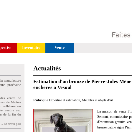
pertise
Inventaire
Vente
Actualités
 la manufacture
Estimation d'un bronze de Pierre-Jules Mène
tre prochaine
enchères à Vesoul
des ventes de
Rubrique
Expertise et estimation
,
Meubles et objets d'art
teau de Maîtres
n collaboration
uite vendra aux
La maison de vente Phi
on de la fin du
Semont, commissaire pris
d'estimation gratuite ve
» En savoir plus
bronze patiné signé Pier