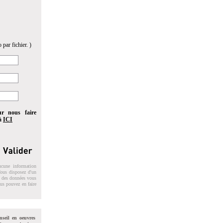
 par fichier. )
ur nous faire
 à
ICI
ucune information
 Vous disposez d'un
on des données vous
ous pouvez en faire
nseil en oeuvres