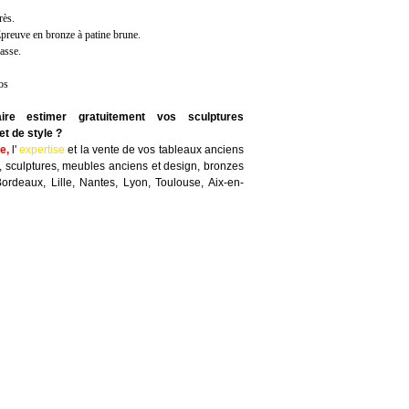
rès.
Épreuve en bronze à patine brune.
rasse.
os
ire estimer gratuitement vos sculptures
t de style ?
te
,
l'
expertise
et la
vente
de vos tableaux anciens
, sculptures, meubles anciens et design, bronzes
Bordeaux, Lille, Nantes, Lyon, Toulouse, Aix-en-