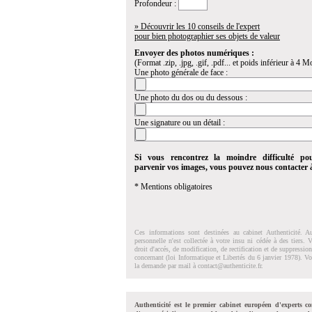
Profondeur :
» Découvrir les 10 conseils de l'expert
pour bien photographier ses objets de valeur
Envoyer des photos numériques :
(Format .zip, .jpg, .gif, .pdf... et poids inférieur à 4 Mo
Une photo générale de face :
Une photo du dos ou du dessous :
Une signature ou un détail :
Si vous rencontrez la moindre difficulté po
parvenir vos images, vous pouvez nous contacter
* Mentions obligatoires
Ces informations sont destinées au cabinet Authenticité. A
personnelle n'est collectée à votre insu ni cédée à des tiers.
droit d'accés, de modification, de rectification et de suppressi
concernant (loi Informatique et Libertés du 6 janvier 1978). V
la demande par mail à
contact@authenticite.fr
.
Authenticité est le premier cabinet européen d'experts co