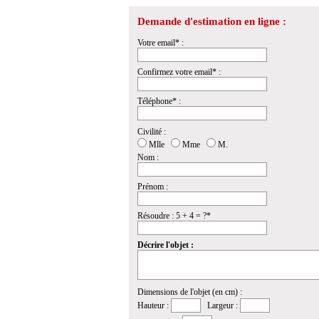
Demande d'estimation en ligne :
Votre email* :
Confirmez votre email* :
Téléphone* :
Civilité :
Mlle
Mme
M.
Nom :
Prénom :
Résoudre : 5 + 4 = ?*
Décrire l'objet :
Dimensions de l'objet (en cm) :
Hauteur :
Largeur :