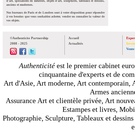
d'art, spécialistes en meubles, objets d'art, sculptures, tableaux et dessins,
anciens et modernes.
Nos bureaux de Paris et de Londres sont à votre disposition pour répondre
à vos besoins que vous souhaitiez acheter, vendre ou connaître la valeur de
vos objets.
©Authenticite Partnership
Accueil
Exper
2008 - 2025
Actualités
Inven
Vente
Authenticité
est le premier cabinet euro
cinquantaine d'experts et de comm
Art d'Asie, Art moderne, Art contemporain, A
Armes anciennes
Assurance Art et clientèle privée, Art nouve
Estampes et livres, Mobil
Photographie, Sculpture, Tableaux et dessins 
e