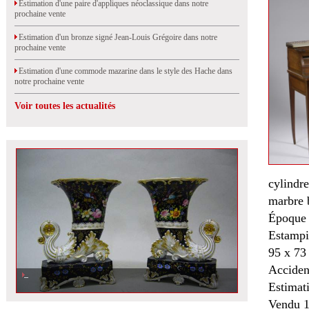
Estimation d'une paire d'appliques néoclassique dans notre
prochaine vente
Estimation d'un bronze signé Jean-Louis Grégoire dans notre
prochaine vente
Estimation d'une commode mazarine dans le style des Hache dans
notre prochaine vente
Voir toutes les actualités
cylindr
marbre b
Époque 
Estampi
95 x 73
Acciden
Estimat
Vendu 1