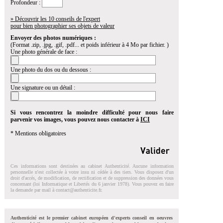
Profondeur :
» Découvrir les 10 conseils de l'expert
pour bien photographier ses objets de valeur
Envoyer des photos numériques :
(Format .zip, .jpg, .gif, .pdf... et poids inférieur à 4 Mo par fichier. )
Une photo générale de face :
Une photo du dos ou du dessous :
Une signature ou un détail :
Si vous rencontrez la moindre difficulté pour nous faire
parvenir vos images, vous pouvez nous contacter à
ICI
* Mentions obligatoires
Ces informations sont destinées au cabinet Authenticité. Aucune information
personnelle n'est collectée à votre insu ni cédée à des tiers. Vous disposez d'un
droit d'accés, de modification, de rectification et de suppression des données vous
concernant (loi Informatique et Libertés du 6 janvier 1978). Vous pouvez en faire
la demande par mail à
contact@authenticite.fr
.
Authenticité est le premier cabinet européen d'experts conseil en oeuvres