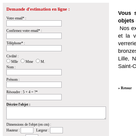
Demande d'estimation en ligne :
Vous s
Votre email* :
objets 
Nos ex
Confirmez votre email* :
et la
v
verrer
Téléphone* :
bronzes
Civilité :
Lille,
Mlle
Mme
M.
Saint-
Nom :
Prénom :
» Retour
Résoudre : 5 + 4 = ?*
Décrire l'objet :
Dimensions de l'objet (en cm) :
Hauteur :
Largeur :