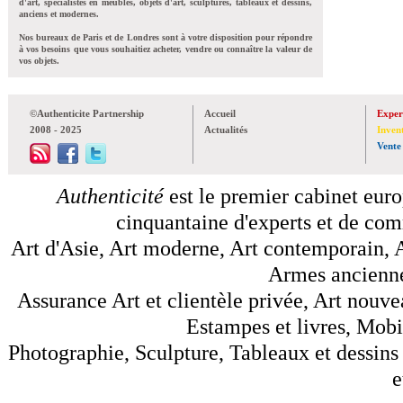
d'art, spécialistes en meubles, objets d'art, sculptures, tableaux et dessins,
anciens et modernes.
Nos bureaux de Paris et de Londres sont à votre disposition pour répondre
à vos besoins que vous souhaitiez acheter, vendre ou connaître la valeur de
vos objets.
©Authenticite Partnership
Accueil
Exper
2008 - 2025
Actualités
Inven
Vente
Authenticité
est le premier cabinet euro
cinquantaine d'experts et de comm
Art d'Asie, Art moderne, Art contemporain, A
Armes anciennes
Assurance Art et clientèle privée, Art nouve
Estampes et livres, Mobil
Photographie, Sculpture, Tableaux et dessins 
e