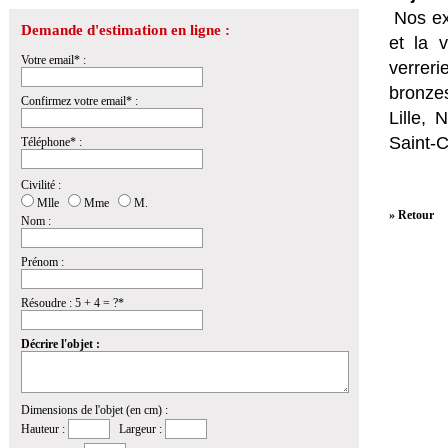
Nos ex
Demande d'estimation en ligne :
et la
v
Votre email* :
verrer
bronzes
Confirmez votre email* :
Lille,
Saint-
Téléphone* :
Civilité :
Mlle
Mme
M.
» Retour
Nom :
Prénom :
Résoudre : 5 + 4 = ?*
Décrire l'objet :
Dimensions de l'objet (en cm) :
Hauteur :
Largeur :