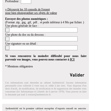
Profondeur :
» Découvrir les 10 conseils de l'expert
pour bien photographier ses objets de valeur
Envoyer des photos numériques :
(Format .zip, .jpg, .gif, .pdf... et poids inférieur à 4 Mo par fichier. )
Une photo générale de face :
Une photo du dos ou du dessous :
Une signature ou un détail :
Si vous rencontrez la moindre difficulté pour nous faire
parvenir vos images, vous pouvez nous contacter à
ICI
* Mentions obligatoires
Ces informations sont destinées au cabinet Authenticité. Aucune information
personnelle n'est collectée à votre insu ni cédée à des tiers. Vous disposez d'un
droit d'accés, de modification, de rectification et de suppression des données vous
concernant (loi Informatique et Libertés du 6 janvier 1978). Vous pouvez en faire
la demande par mail à
contact@authenticite.fr
.
Authenticité est le premier cabinet européen d'experts conseil en oeuvres