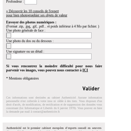
Profondeur :
» Découvrir les 10 conseils de l'expert
pour bien photographier ses objets de valeur
Envoyer des photos numériques :
(Format .zip, .jpg, .gif, .pdf... et poids inférieur à 4 Mo par fichier. )
Une photo générale de face :
Une photo du dos ou du dessous :
Une signature ou un détail :
Si vous rencontrez la moindre difficulté pour nous faire
parvenir vos images, vous pouvez nous contacter à
ICI
* Mentions obligatoires
Ces informations sont destinées au cabinet Authenticité. Aucune information
personnelle n'est collectée à votre insu ni cédée à des tiers. Vous disposez d'un
droit d'accés, de modification, de rectification et de suppression des données vous
concernant (loi Informatique et Libertés du 6 janvier 1978). Vous pouvez en faire
la demande par mail à
contact@authenticite.fr
.
Authenticité est le premier cabinet européen d'experts conseil en oeuvres