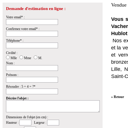
Vendue 
Demande d'estimation en ligne :
Votre email* :
Vous s
Vacher
Confirmez votre email* :
Hublot
Nos ex
Téléphone* :
et la
ve
Civilité :
et ver
Mlle
Mme
M.
bronzes
Nom :
Lille,
Prénom :
Saint-
Résoudre : 5 + 4 = ?*
» Retour
Décrire l'objet :
Dimensions de l'objet (en cm) :
Hauteur :
Largeur :