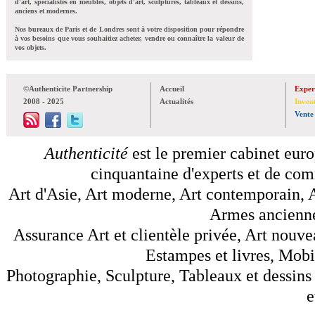
d'art, spécialistes en meubles, objets d'art, sculptures, tableaux et dessins,
anciens et modernes.
Nos bureaux de Paris et de Londres sont à votre disposition pour répondre
à vos besoins que vous souhaitiez acheter, vendre ou connaître la valeur de
vos objets.
©Authenticite Partnership
Accueil
Exper
2008 - 2025
Actualités
Inven
Vente
Authenticité
est le premier cabinet euro
cinquantaine d'experts et de comm
Art d'Asie, Art moderne, Art contemporain, A
Armes anciennes
Assurance Art et clientèle privée, Art nouve
Estampes et livres, Mobil
Photographie, Sculpture, Tableaux et dessins 
e