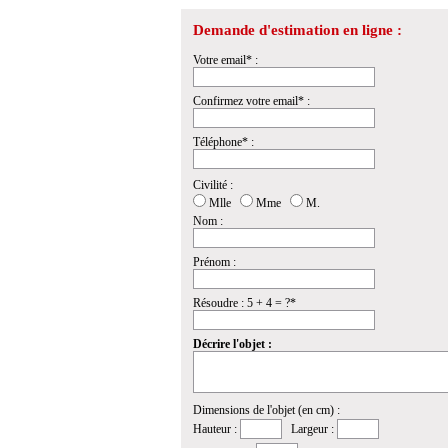
Demande d'estimation en ligne :
Votre email* :
Confirmez votre email* :
Téléphone* :
Civilité :
Mlle
Mme
M.
Nom :
Prénom :
Résoudre : 5 + 4 = ?*
Décrire l'objet :
Dimensions de l'objet (en cm) :
Hauteur :
Largeur :