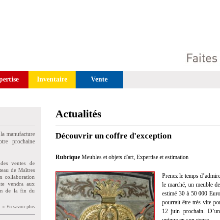
pertise
Inventaire
Vente
Actualités
 la manufacture
Découvrir un coffre d'exception
tre prochaine
Rubrique
Meubles et objets d'art
,
Expertise et estimation
des ventes de
teau de Maîtres
Prenez le temps d’admirer
n collaboration
uite vendra aux
le marché, un meuble de
on de la fin du
estimé 30 à 50 000 Euro
pourrait être très vite 
» En savoir plus
12 juin prochain. D’un