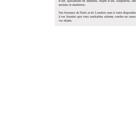
d'art, spécialistes en meubles, objets d'art, sculptures, tab
anciens et modernes.
Nos bureaux de Paris et de Londres sont à votre dispositi
à vos besoins que vous souhaitiez acheter, vendre ou conna
vos objets.