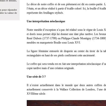
leaux et dessins,
Le décor de notre coffre et de son piétement est dit en contre-partie. 
l’étain, et un décor réalisé à partir d’écaille coloré. Ici, la feuille d’éca
on pour répondre
représente des feuillages stylisés.
ître la valeur de
Une interprétation néoclassique
Notre meuble d’exception n’a pas été réalisé sous le règne de Louis X
et dorés nous permet déjà lui donner une date plus tardive. Les bronze
René Dubois (1737-1799) ou Philippe-Claude Montigny (1734-1800) ébé
meubles en marqueterie Boulle sous Louis XVI.
La figure féminine entourée de draperie au centre du tiroir de la tab
rectangulaire en haut de ses pieds confirment cette ancienneté.
Le coffre qui sera vendu est en fait une interprétation néoclassique d’u
copie tardive mais d’une création originale.
Une série de 3 ?
Il n’existe actuellement dans le monde que deux autres coffres de
actuellement conservée à la Wallace Collection de Londres, l’une d
XVIIIème siècle.