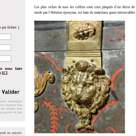
Les plus riches de tous les coffres sont ceux plaqués d’un décor de m
mode par l’ébéniste éponyme, est faite de matériaux quasi introuvables 
 par fichier. )
ur nous faire
 à
ICI
ucune information
 Vous disposez d'un
on des données vous
ous pouvez en faire
nseil en oeuvres