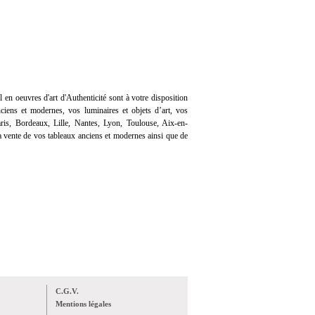
l en oeuvres d'art d'Authenticité sont à votre disposition
iens et modernes, vos luminaires et objets d’art, vos
ris, Bordeaux, Lille, Nantes, Lyon, Toulouse, Aix-en-
 vente de vos tableaux anciens et modernes ainsi que de
C.G.V.
Mentions légales