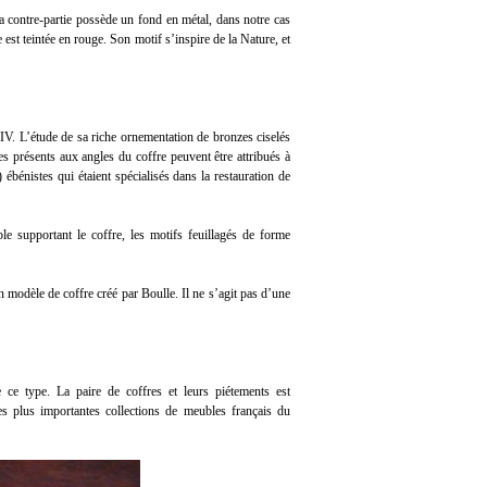
La contre-partie possède un fond en métal, dans notre cas
ille est teintée en rouge. Son motif s’inspire de la Nature, et
IV. L’étude de sa riche ornementation de bronzes ciselés
s présents aux angles du coffre peuvent être attribués à
nistes qui étaient spécialisés dans la restauration de
le supportant le coffre, les motifs feuillagés de forme
n modèle de coffre créé par Boulle. Il ne s’agit pas d’une
 ce type. La paire de coffres et leurs piétements est
es plus importantes collections de meubles français du