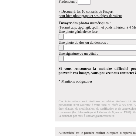
Profondeur :
» Découvrir les 10 conseils de l'expert
pour bien photographier ses objets de valeur
Envoyer des photos numériques :
(Format .zip, .jpg, .gif, .pdf... et poids inférieur à 4 Mo
Une photo générale de face :
Une photo du dos ou du dessous :
Une signature ou un détail :
Si vous rencontrez la moindre difficulté po
parvenir vos images, vous pouvez nous contacter
* Mentions obligatoires
Ces informations sont destinées au cabinet Authenticité. A
personnelle n'est collectée à votre insu ni cédée à des tiers.
droit d'accés, de modification, de rectification et de suppressi
concernant (loi Informatique et Libertés du 6 janvier 1978). V
la demande par mail à
contact@authenticite.fr
.
Authenticité est le premier cabinet européen d'experts co