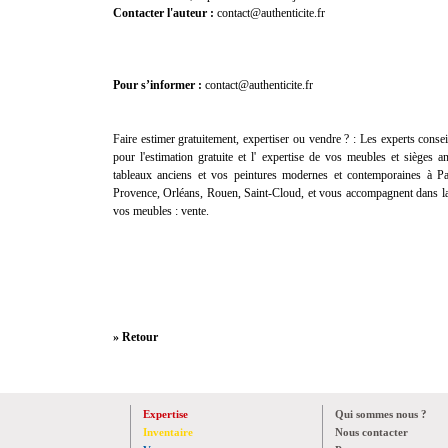
Contacter l'auteur :
contact@authenticite.fr
Pour s’informer :
contact@authenticite.fr
Faire estimer gratuitement, expertiser ou vendre ? :
Les experts consei
pour l'
estimation gratuite
et l'
expertise
de vos meubles et sièges anc
tableaux anciens et vos peintures modernes et contemporaines à Pa
Provence, Orléans, Rouen, Saint-Cloud, et vous accompagnent dans la
vos meubles :
vente
.
» Retour
Expertise
Qui sommes nous ?
Inventaire
Nous contacter